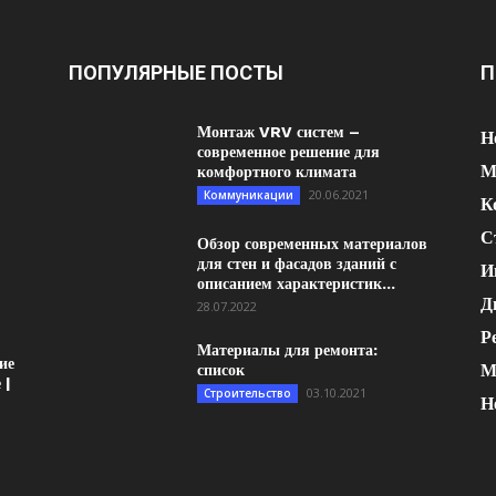
ПОПУЛЯРНЫЕ ПОСТЫ
П
Монтаж VRV систем –
Н
современное решение для
М
комфортного климата
20.06.2021
Коммуникации
К
С
Обзор современных материалов
для стен и фасадов зданий с
И
описанием характеристик...
Д
28.07.2022
Р
Материалы для ремонта:
ие
М
список
 |
03.10.2021
Строительство
Н