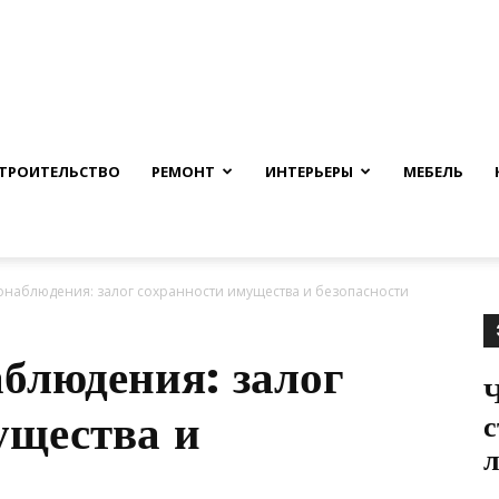
nfmuh.ru
ТРОИТЕЛЬСТВО
РЕМОНТ
ИНТЕРЬЕРЫ
МЕБЕЛЬ
наблюдения: залог сохранности имущества и безопасности
блюдения: залог
Ч
ущества и
с
л