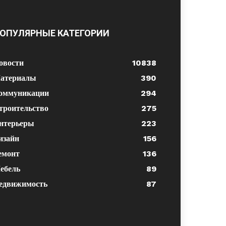
ОПУЛЯРНЫЕ КАТЕГОРИИ
овости
10838
атериалы
390
оммуникации
294
троительство
275
нтерьеры
223
изайн
156
емонт
136
ебель
89
едвижимость
87