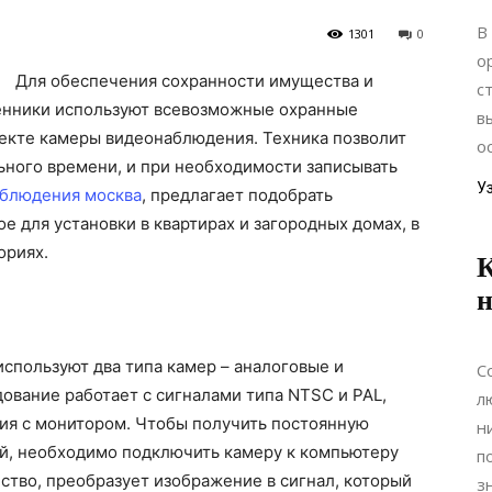
В
1301
0
о
Для обеспечения сохранности имущества и
с
енники используют всевозможные охранные
в
ъекте камеры видеонаблюдения. Техника позволит
о
ьного времени, и при необходимости записывать
У
аблюдения москва
, предлагает подобрать
 для установки в квартирах и загородных домах, в
ориях.
К
н
используют два типа камер – аналоговые и
С
ование работает с сигналами типа NTSC и PAL,
л
ия с монитором. Чтобы получить постоянную
н
ий, необходимо подключить камеру к компьютеру
п
ство, преобразует изображение в сигнал, который
з