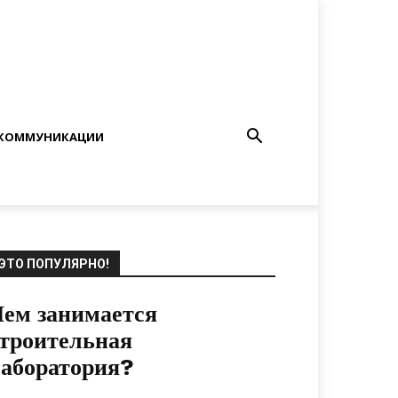
КОММУНИКАЦИИ
ЭТО ПОПУЛЯРНО!
ем занимается
троительная
аборатория?
13.11.2019
0