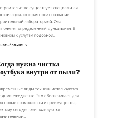
Строительство
 строительстве существует специальная
рганизация, которая носит название
троительной лабораторией. Она
ыполняет определенный функционал. В
сновном к услугам подобной...
знать больше
огда нужна чистка
оутбука внутри от пыли?
20.07.2021
0
Коммуникации
овременные виды техники используются
юдьми ежедневно. Это обеспечивает для
их новые возможности и преимущества,
оэтому сегодня они пользуются
начительной...