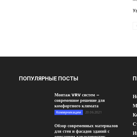
У
ПОПУЛЯРНЫЕ ПОСТЫ
П
Монтаж VRV систем –
Н
современное решение для
М
комфортного климата
20.06.2021
Коммуникации
К
С
Обзор современных материалов
для стен и фасадов зданий с
И
описанием характеристик...