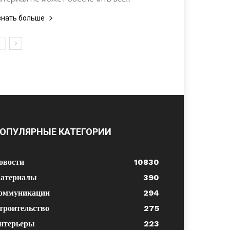
знать больше
ОПУЛЯРНЫЕ КАТЕГОРИИ
овости
10830
атериалы
390
оммуникации
294
троительство
275
нтерьеры
223