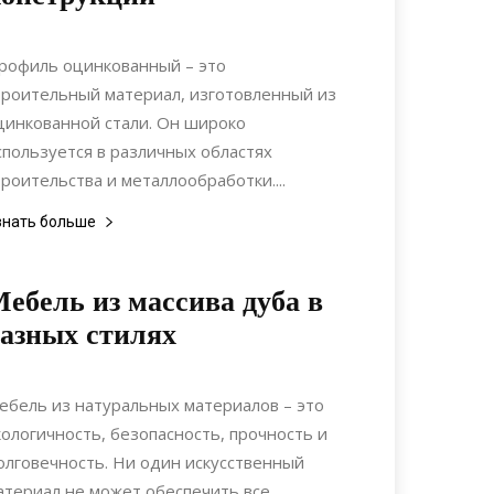
18.04.2022
0
Материалы
рофиль оцинкованный – это
троительный материал, изготовленный из
цинкованной стали. Он широко
спользуется в различных областях
троительства и металлообработки....
знать больше
ебель из массива дуба в
азных стилях
21.09.2021
0
Интерьеры
ебель из натуральных материалов – это
кологичность, безопасность, прочность и
олговечность. Ни один искусственный
атериал не может обеспечить все...