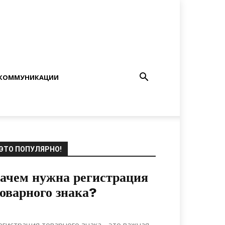
КОММУНИКАЦИИ
ЭТО ПОПУЛЯРНО!
ачем нужна регистрация
оварного знака?
20.06.2022
0
Строительство
егистрация товарного знака - это важная