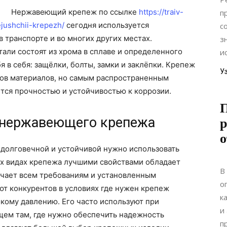
Нержавеющий крепеж по ссылке
https://traiv-
п
jushchii-krepezh/
сегодня используется
с
в транспорте и во многих других местах.
з
ли состоят из хрома в сплаве и определенного
и
я в себя: защёлки, болты, замки и заклёпки.
Крепеж
У
дов материалов, но самым распространенным
тся прочностью и устойчивостью к коррозии.
П
 нержавеющего крепежа
р
о
 долговечной и устойчивой нужно использовать
ых видах крепежа лучшими свойствами обладает
В
чает всем требованиям и установленным
о
т конкурентов в условиях где нужен крепеж
к
кому давлению. Его часто используют при
и
щем там, где нужно обеспечить надежность
п