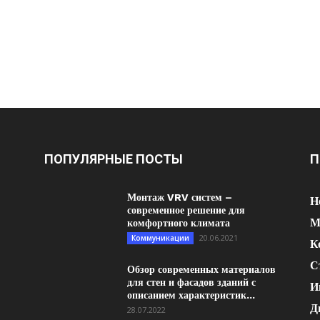
ПОПУЛЯРНЫЕ ПОСТЫ
П
Монтаж VRV систем –
Н
современное решение для
М
комфортного климата
20.06.2021
Коммуникации
К
С
Обзор современных материалов
для стен и фасадов зданий с
И
описанием характеристик...
Д
28.07.2022