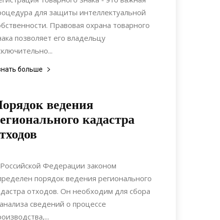
роцедура для защиты интеллектуальной
обственности. Правовая охрана товарного
нака позволяет его владельцу
сключительно...
знать больше
орядок ведения
егионального кадастра
тходов
24.10.2021
0
Статьи
 Российской Федерации законом
пределен порядок ведения регионального
адастра отходов. Он необходим для сбора
 анализа сведений о процессе
роизводства,...