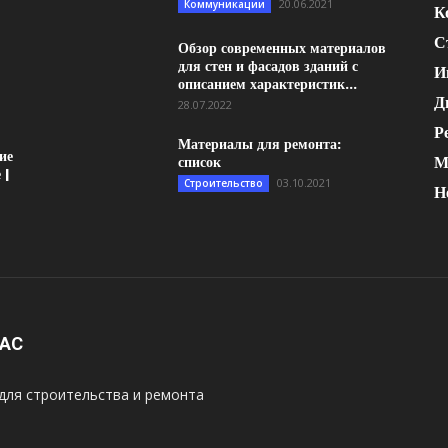
20.06.2021
Коммуникации
К
С
Обзор современных материалов
для стен и фасадов зданий с
И
описанием характеристик...
Д
28.07.2022
Р
Материалы для ремонта:
ие
М
список
 |
03.10.2021
Строительство
Н
НАС
для строительства и ремонта