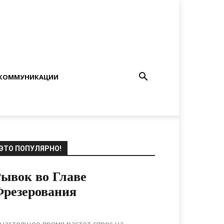
КОММУНИКАЦИИ
ЭТО ПОПУЛЯРНО!
ывок во Главе
резерования
02.05.2022
0
Материалы
 настоящее время растет спрос на