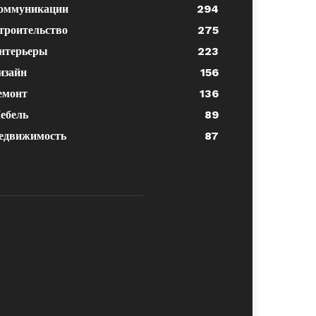
оммуникации
294
троительство
275
нтерьеры
223
изайн
156
емонт
136
ебель
89
едвижимость
87