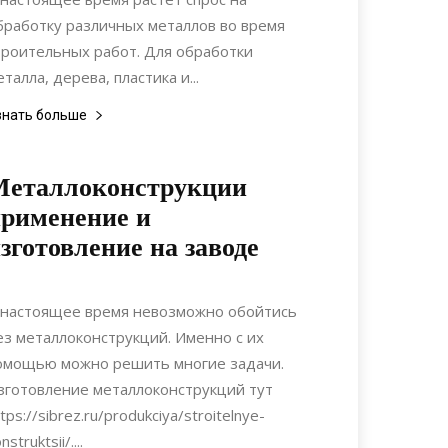
бработку различных металлов во время
троительных работ. Для обработки
еталла, дерева, пластика и...
знать больше
Металлоконструкции
рименение и
зготовление на заводе
09.10.2021
0
Коммуникации
 настоящее время невозможно обойтись
ез металлоконструкций. Именно с их
омощью можно решить многие задачи.
зготовление металлоконструкций тут
tps://sibrez.ru/produkciya/stroitelnye-
nstruktsii/....