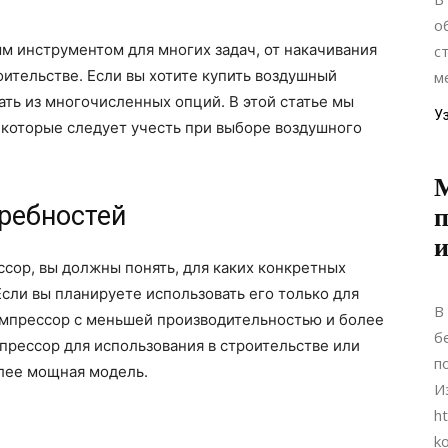
о
м инструментом для многих задач, от накачивания
с
оительстве. Если вы хотите купить воздушный
м
ать из многочисленных опций. В этой статье мы
У
 которые следует учесть при выборе воздушного
ребностей
п
и
сор, вы должны понять, для каких конкретных
Если вы планируете использовать его только для
В
омпрессор с меньшей производительностью и более
б
прессор для использования в строительстве или
п
олее мощная модель.
И
ht
ko