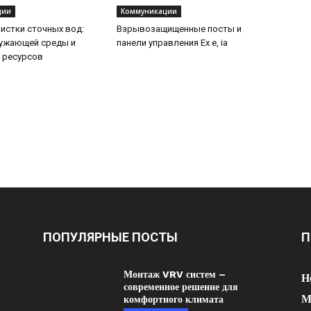
ции
Коммуникации
истки сточных вод:
Взрывозащищенные посты и
ружающей среды и
панели управления Ex e, ia
 ресурсов
ПОПУЛЯРНЫЕ ПОСТЫ
П
Монтаж VRV систем –
Н
современное решение для
М
комфортного климата