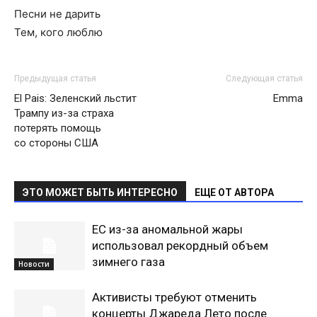
Песни не дарить
Тем, кого люблю
Предыдущая статья
Следующая статья
El Раis: Зеленский льстит
Emma
Трампу из-за страха
потерять помощь
со стороны США
ЭТО МОЖЕТ БЫТЬ ИНТЕРЕСНО
ЕЩЕ ОТ АВТОРА
ЕС из-за аномальной жары
использовал рекордный объем
зимнего газа
Новости
Активисты требуют отменить
концерты Джареда Лето после