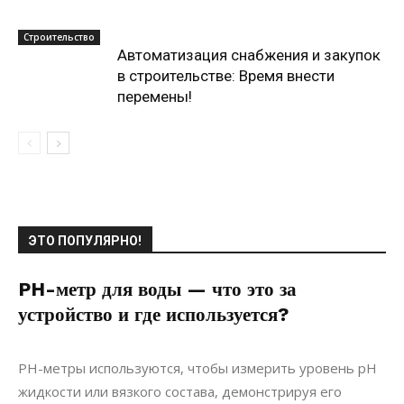
Строительство
Автоматизация снабжения и закупок
в строительстве: Время внести
перемены!
ЭТО ПОПУЛЯРНО!
PH-метр для воды — что это за
устройство и где используется?
08.05.2019
0
Статьи
PH-метры используются, чтобы измерить уровень pH
жидкости или вязкого состава, демонстрируя его