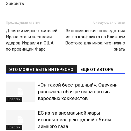
Закрыть
Предыдущая статья
Следующая статья
Десятки мирных жителей
Экономические последствия
Ирана стали жертвами
из-за конфликта на Ближнем
ударов Израиля и США
Востоке для мира: что нужно
по провинции Фарс
знать
ЭТО МОЖЕТ БЫТЬ ИНТЕРЕСНО
ЕЩЕ ОТ АВТОРА
«Он такой бесстрашный»: Овечкин
рассказал об игре сына против
взрослых хоккеистов
Новости
ЕС из-за аномальной жары
использовал рекордный объем
зимнего газа
Новости