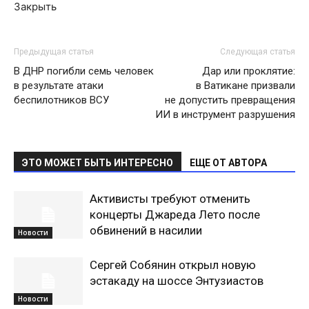
Закрыть
Предыдущая статья
Следующая статья
В ДНР погибли семь человек
Дар или проклятие:
в результате атаки
в Ватикане призвали
беспилотников ВСУ
не допустить превращения
ИИ в инструмент разрушения
ЭТО МОЖЕТ БЫТЬ ИНТЕРЕСНО
ЕЩЕ ОТ АВТОРА
Активисты требуют отменить
концерты Джареда Лето после
обвинений в насилии
Новости
Сергей Собянин открыл новую
эстакаду на шоссе Энтузиастов
Новости