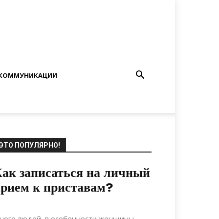
КОММУНИКАЦИИ
ЭТО ПОПУЛЯРНО!
ак записаться на личный
рием к приставам?
24.07.2021
0
Материалы
ного людей, в особенности женщины,