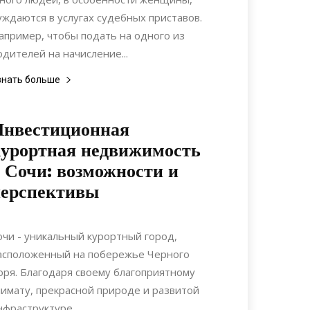
уждаются в услугах судебных приставов.
апример, чтобы подать на одного из
одителей на начисление...
знать больше
Инвестиционная
урортная недвижимость
 Сочи: возможности и
перспективы
16.06.2022
0
Недвижимость
очи - уникальный курортный город,
асположенный на побережье Черного
оря. Благодаря своему благоприятному
лимату, прекрасной природе и развитой
нфраструктуре,...