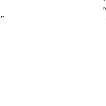
У
те,
.