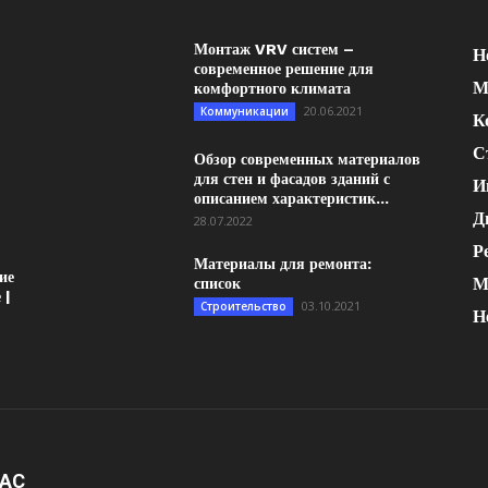
Монтаж VRV систем –
Н
современное решение для
М
комфортного климата
20.06.2021
Коммуникации
К
С
Обзор современных материалов
для стен и фасадов зданий с
И
описанием характеристик...
Д
28.07.2022
Р
Материалы для ремонта:
ие
М
список
 |
03.10.2021
Строительство
Н
НАС