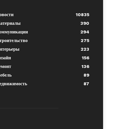
овости
10835
атериалы
390
оммуникации
294
троительство
275
нтерьеры
223
изайн
156
емонт
136
ебель
89
едвижимость
87