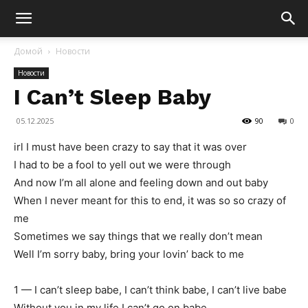
Домой
Новости
Новости
I Can’t Sleep Baby
05.12.2025
90
0
irl I must have been crazy to say that it was over
I had to be a fool to yell out we were through
And now I’m all alone and feeling down and out baby
When I never meant for this to end, it was so so crazy of
me
Sometimes we say things that we really don’t mean
Well I’m sorry baby, bring your lovin’ back to me
1 — I can’t sleep babe, I can’t think babe, I can’t live babe
Without you in my life I can’t go on babe