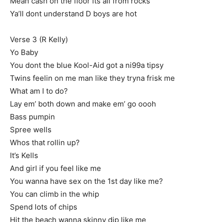
Mean cash on the floor its all from rocks
Ya’ll dont understand D boys are hot
Verse 3 (R Kelly)
Yo Baby
You dont the blue Kool-Aid got a ni99a tipsy
Twins feelin on me man like they tryna frisk me
What am I to do?
Lay em’ both down and make em’ go oooh
Bass pumpin
Spree wells
Whos that rollin up?
It’s Kells
And girl if you feel like me
You wanna have sex on the 1st day like me?
You can climb in the whip
Spend lots of chips
Hit the beach wanna skinny dip like me