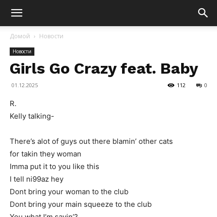
Домой
Новости
Новости
Girls Go Crazy feat. Baby
01.12.2025
112
0
R.
Kelly talking-
There’s alot of guys out there blamin’ other cats
for takin they woman
Imma put it to you like this
I tell ni99az hey
Dont bring your woman to the club
Dont bring your main squeeze to the club
You what I’m sayin’?