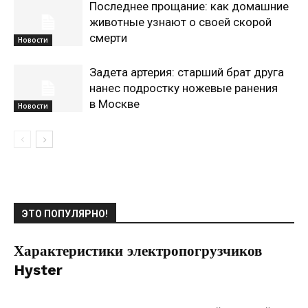
Последнее прощание: как домашние
животные узнают о своей скорой
смерти
Новости
Задета артерия: старший брат друга
нанес подростку ножевые ранения
в Москве
Новости
ЭТО ПОПУЛЯРНО!
Характеристики электропогрузчиков
Hyster
09.04.2020
0
Коммуникации