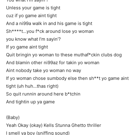
Unless your game is tight
cuz if yo game aint tight
And a ni99a walk in and his game is tight
Sh****t…you f*ck around lose yo woman
you know what I’m sayin’?
If yo game aint tight
Quit bringin yo woman to these muthaf*ckin clubs dog
And blamin other ni99az for takin yo woman
Aint nobody take yo woman no way
If yo woman chose sumbody else then sh**t yo game aint
tight (uh huh…thas right)
So quit runnin around here b*tchin
And tightin up ya game
(Baby)
Yeah Okay (okay) Kells Stunna Ghetto thriller
I smell ya boy (sniffing sound)