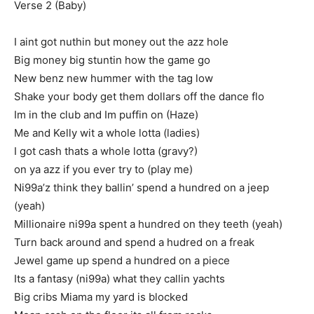
Verse 2 (Baby)
I aint got nuthin but money out the azz hole
Big money big stuntin how the game go
New benz new hummer with the tag low
Shake your body get them dollars off the dance flo
Im in the club and Im puffin on (Haze)
Me and Kelly wit a whole lotta (ladies)
I got cash thats a whole lotta (gravy?)
on ya azz if you ever try to (play me)
Ni99a’z think they ballin’ spend a hundred on a jeep
(yeah)
Millionaire ni99a spent a hundred on they teeth (yeah)
Turn back around and spend a hudred on a freak
Jewel game up spend a hundred on a piece
Its a fantasy (ni99a) what they callin yachts
Big cribs Miama my yard is blocked