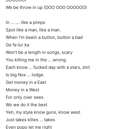
We be throw in up (OOO OOO OOOOOO)
In … …. like a pimps
Spot like a man, like a man.
When I’m beein a button, button a bad
Ge fa tur ka
Won’t be a length in songs, scary
You killing me in the … wrong.
Each know … fucked day with a stars, shit
Is big Nox … lodge.
Get money in a East
Money in a West
For only over sees
Wo we do it the best
Yeh, my style know guns, know west
Just takes killes … takes
Even popo let me right