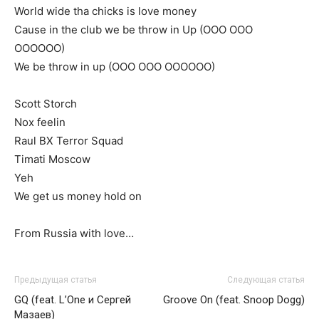
World wide tha chicks is love money
Cause in the club we be throw in Up (OOO OOO
OOOOOO)
We be throw in up (OOO OOO OOOOOO)
Scott Storch
Nox feelin
Raul BX Terror Squad
Timati Moscow
Yeh
We get us money hold on
From Russia with love…
Предыдущая статья
Следующая статья
GQ (feat. L’One и Сергей
Groove On (feat. Snoop Dogg)
Мазаев)