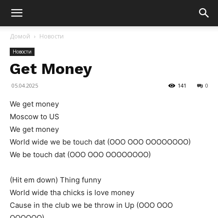
Домой
Новости
Новости
Get Money
05.04.2025
141
0
We get money
Moscow to US
We get money
World wide we be touch dat (OOO OOO OOOOOOOO)
We be touch dat (OOO OOO OOOOOOOO)
(Hit em down) Thing funny
World wide tha chicks is love money
Cause in the club we be throw in Up (OOO OOO
OOOOOO)