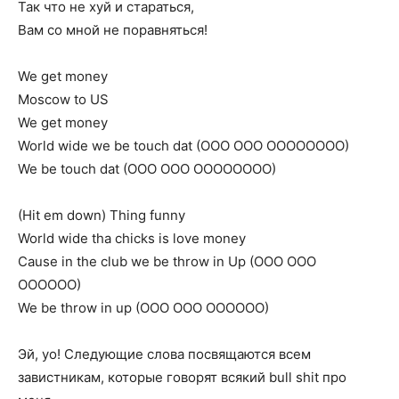
Так что не хуй и стараться,
Вам со мной не поравняться!
We get money
Moscow to US
We get money
World wide we be touch dat (OOO OOO OOOOOOOO)
We be touch dat (OOO OOO OOOOOOOO)
(Hit em down) Thing funny
World wide tha chicks is love money
Cause in the club we be throw in Up (OOO OOO
OOOOOO)
We be throw in up (OOO OOO OOOOOO)
Эй, yo! Следующие слова посвящаются всем
завистникам, которые говорят всякий bull shit про