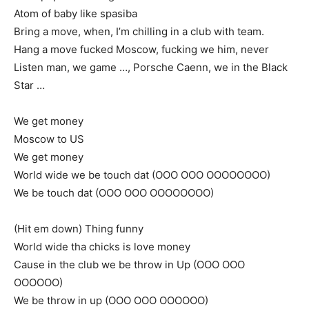
Atom of baby like spasiba
Bring a move, when, I’m chilling in a club with team.
Hang a move fucked Moscow, fucking we him, never
Listen man, we game …, Porsche Caenn, we in the Black
Star …
We get money
Moscow to US
We get money
World wide we be touch dat (OOO OOO OOOOOOOO)
We be touch dat (OOO OOO OOOOOOOO)
(Hit em down) Thing funny
World wide tha chicks is love money
Cause in the club we be throw in Up (OOO OOO
OOOOOO)
We be throw in up (OOO OOO OOOOOO)