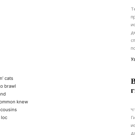
Т
п
и
д
с
п
У
n’ cats
В
o brawl
г
and
d common knew
Ч
 cousins
Г
 loc
и
д