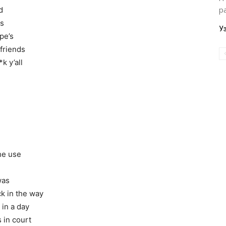
р
d
es
У
ape’s
 friends
k y’all
he use
was
ck in the way
in a day
s in court