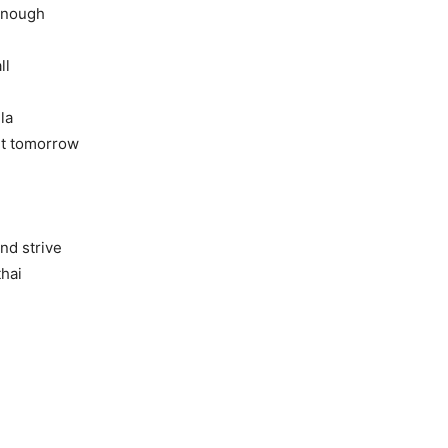
 enough
ll
la
out tomorrow
and strive
thai