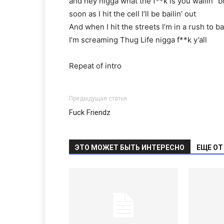
and hey nigga what the f**k is you wailin’ ’b
soon as I hit the cell I’ll be bailin’ out
And when I hit the streets I’m in a rush to ba
I’m screaming Thug Life nigga f**k y’all
Repeat of intro
Предыдущая статья
Fuck Friendz
ЭТО МОЖЕТ БЫТЬ ИНТЕРЕСНО
ЕЩЕ ОТ