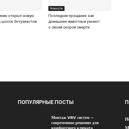
Новости
янин открыл новую
Последнее прощание: как
а шоссе Энтузиастов
домашние животные узнают
о своей скорой смерти
ПОПУЛЯРНЫЕ ПОСТЫ
П
Монтаж VRV систем –
Н
современное решение для
М
комфортного климата