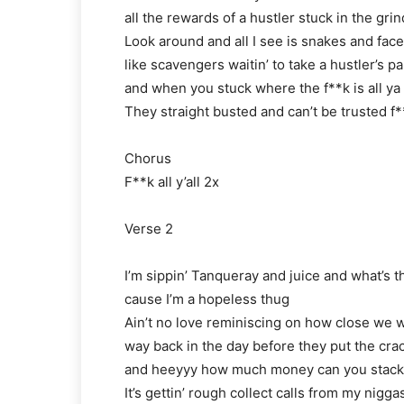
all the rewards of a hustler stuck in the grin
Look around and all I see is snakes and fac
like scavengers waitin’ to take a hustler’s p
and when you stuck where the f**k is all ya
They straight busted and can’t be trusted f**
Chorus
F**k all y’all 2x
Verse 2
I’m sippin’ Tanqueray and juice and what’s t
cause I’m a hopeless thug
Ain’t no love reminiscing on how close we 
way back in the day before they put the cra
and heeyyy how much money can you stack 
It’s gettin’ rough collect calls from my nigga