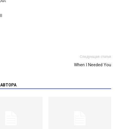
out
ll
Следующая статья
When I Needed You
 АВТОРА