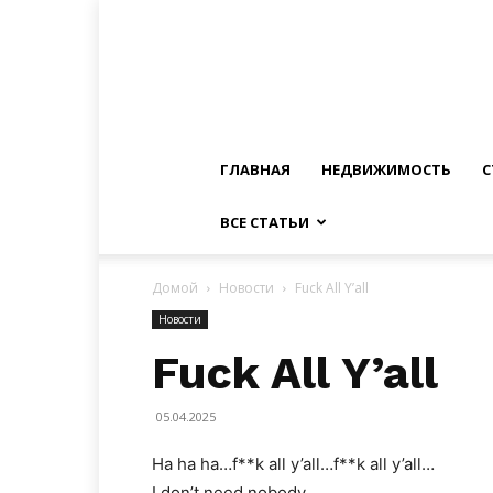
ГЛАВНАЯ
НЕДВИЖИМОСТЬ
С
ВСЕ СТАТЬИ
Домой
Новости
Fuck All Y’all
Новости
Fuck All Y’all
05.04.2025
Ha ha ha…f**k all y’all…f**k all y’all…
I don’t need nobody