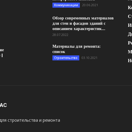
20.06.2021
Коммуникации
К
С
Обзор современных материалов
для стен и фасадов зданий с
И
описанием характеристик...
Д
28.07.2022
Р
Материалы для ремонта:
ие
М
список
 |
03.10.2021
Строительство
Н
НАС
для строительства и ремонта