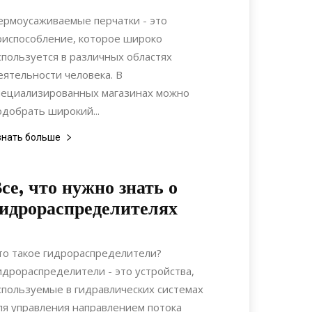
Материалы
ермоусаживаемые перчатки - это
риспособление, которое широко
спользуется в различных областях
еятельности человека. В
пециализированных магазинах можно
одобрать широкий...
знать больше
се, что нужно знать о
идрораспределителях
20.06.2021
0
Материалы
то такое гидрораспределители?
идрораспределители - это устройства,
спользуемые в гидравлических системах
ля управления направлением потока