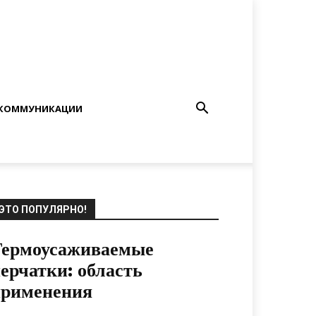
КОММУНИКАЦИИ
ЭТО ПОПУЛЯРНО!
Термоусаживаемые
ерчатки: область
применения
16.09.2020
0