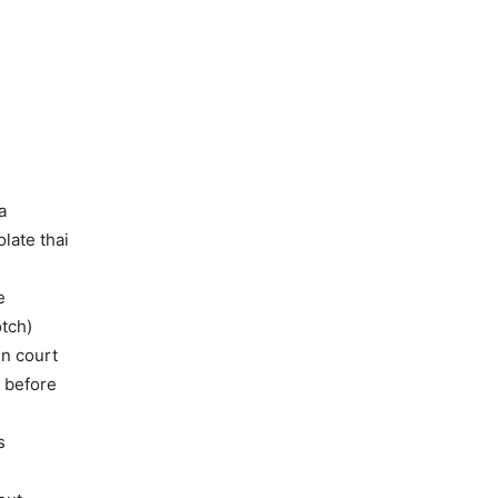
a
olate thai
e
otch)
 in court
n before
s