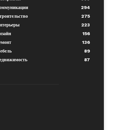
оммуникации
294
троительство
275
нтерьеры
223
изайн
156
емонт
136
ебель
89
едвижимость
87