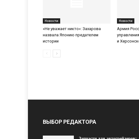
Новости
Новости
«Не уважает никто»: Захарова
Армия Росс
назвала Японию предателем
управления
истории
и Херсонск
ВЫБОР РЕДАКТОРА
Запчасти для автогрейдеров: