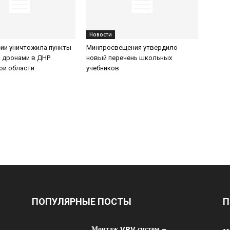
Новости
ии уничтожила пункты
Минпросвещения утвердило
 дронами в ДНР
новый перечень школьных
ой области
учебников
ПОПУЛЯРНЫЕ ПОСТЫ
П
Монтаж VRV систем –