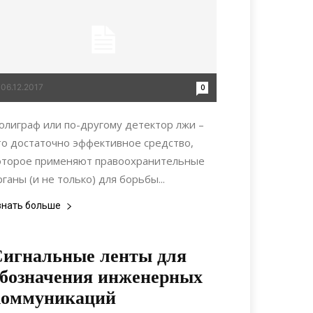
06.12.2017
0
олиграф или по-другому детектор лжи –
то достаточно эффективное средство,
оторое применяют правоохранительные
рганы (и не только) для борьбы...
знать больше
Сигнальные ленты для
бозначения инженерных
коммуникаций
29.12.2020
0