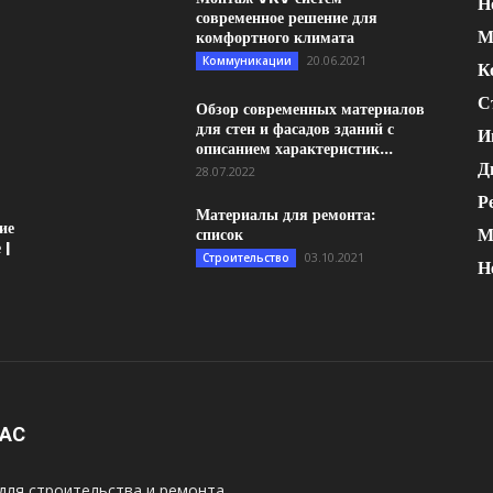
Н
современное решение для
М
комфортного климата
20.06.2021
Коммуникации
К
С
Обзор современных материалов
для стен и фасадов зданий с
И
описанием характеристик...
Д
28.07.2022
Р
Материалы для ремонта:
ие
М
список
 |
03.10.2021
Строительство
Н
НАС
для строительства и ремонта