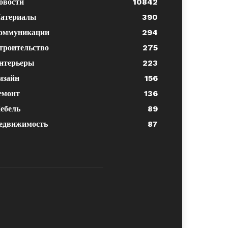
овости
10842
атериалы
390
оммуникации
294
троительство
275
нтерьеры
223
изайн
156
емонт
136
ебель
89
едвижимость
87