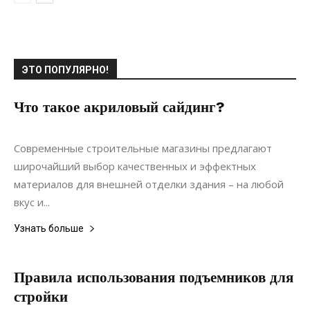
ЭТО ПОПУЛЯРНО!
Что такое акриловый сайдинг?
08.02.2021
0
Материалы
Современные строительные магазины предлагают
широчайший выбор качественных и эффектных
материалов для внешней отделки здания – на любой
вкус и...
Узнать больше
Правила использования подъемников для
стройки
11.01.2022
0