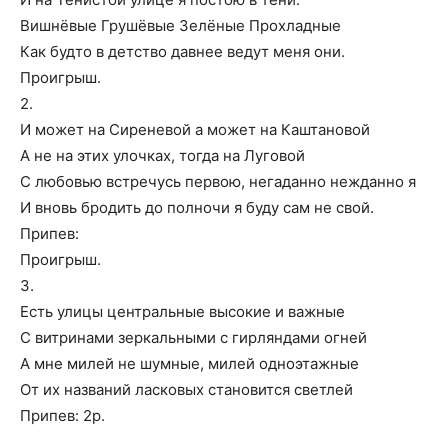
Вишнёвые Грушёвые Зелёные Прохладные
Как будто в детство давнее ведут меня они.
Проигрыш.
2.
И может на Сиреневой а может на Каштановой
А не на этих улочках, тогда на Луговой
С любовью встречусь первою, негаданно нежданно я
И вновь бродить до полночи я буду сам не свой.
Припев:
Проигрыш.
3.
Есть улицы центральные высокие и важные
С витринами зеркальными с гирляндами огней
А мне милей не шумные, милей одноэтажные
От их названий ласковых становится светлей
Припев: 2р.