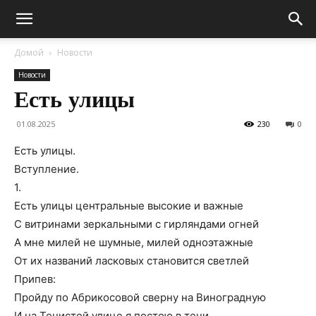
Домой
Новости
Новости
Есть улицы
01.08.2025
230
0
Есть улицы.
Вступление.
1.
Есть улицы центральные высокие и важные
С витринами зеркальными с гирляндами огней
А мне милей не шумные, милей одноэтажные
От их названий ласковых становится светлей
Припев:
Пройду по Абрикосовой сверну на Виноградную
И на Тенистой улице я постою в тени.