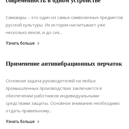
современность в одном устройстве
10.06.2024
0
Интерьеры
Самовары – это один из самых символичных предметов
русской культуры. Их история насчитывает уже
несколько веков, и до сих...
Узнать больше
Применение антивибрационных перчаток
22.06.2022
0
Материалы
Основная задача руководителей на любых
промышленных производствах заключается в
обеспечении работников индивидуальными
средствами защиты. Основное внимание необходимо
отдать правильному...
Узнать больше