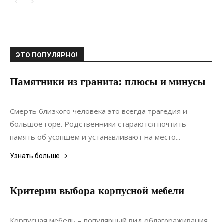
ЭТО ПОПУЛЯРНО!
Памятники из гранита: плюсы и минусы
29.05.2021
0
Интерьеры
Смерть близкого человека это всегда трагедия и
большое горе. Родственники стараются почтить
память об усопшем и устанавливают на место...
Узнать больше
Критерии выбора корпусной мебели
08.12.2019
0
Мебель
Корпусная мебель – популярный вид облагораживания