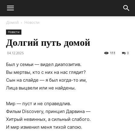
Домой
Новости
Новости
Долгий путь домой
04.12.2025
111
0
Был у семьи — видел диапозитив.
Вы мертвы, кто с них на нас глядит?
Сын на слайде — я был когда-то им,
Лица выцвели или не найдены.
Мир — пуст и не справедлив.
Фильм Discovery, принцип Дарвина —
Хитрый невинных, а сильный слабого.
И мир изменил меня тихой сапою.