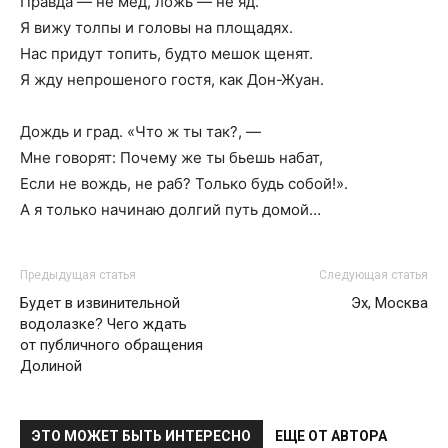
Правда — не мёд, ложь — не яд.
Я вижу толпы и головы на площадях.
Нас придут топить, будто мешок щенят.
Я жду непрошеного гостя, как Дон-Жуан.
Дождь и град. «Что ж ты так?, —
Мне говорят: Почему же ты бьешь набат,
Если не вождь, не раб? Только будь собой!».
А я только начинаю долгий путь домой…
Предыдущая статья
Следующая статья
Будет в извинительной
Эх, Москва
водолазке? Чего ждать
от публичного обращения
Долиной
ЭТО МОЖЕТ БЫТЬ ИНТЕРЕСНО
ЕЩЕ ОТ АВТОРА