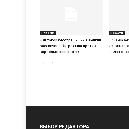
Новости
Новости
«Он такой бесстрашный»: Овечкин
ЕС из-за а
рассказал об игре сына против
использов
взрослых хоккеистов
зимнего га
ВЫБОР РЕДАКТОРА