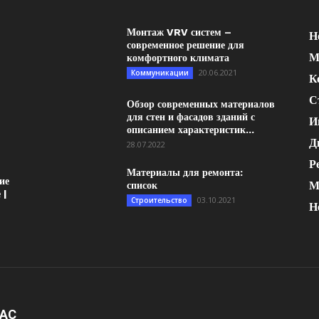
Монтаж VRV систем –
Н
современное решение для
М
комфортного климата
20.06.2021
Коммуникации
К
С
Обзор современных материалов
для стен и фасадов зданий с
И
описанием характеристик...
Д
28.07.2022
Р
Материалы для ремонта:
ие
М
список
 |
03.10.2021
Строительство
Н
НАС