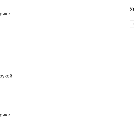
У
фрике
 рукой
фрике