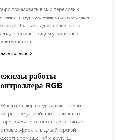
Строительство
обро пожаловать в мир передовых
ешений, представленных погрузчиками
мкодор! Полный ряд моделей этого
ренда обладает рядом уникальных
арактеристик и...
знать больше
Режимы работы
контроллера RGB
23.02.2018
0
Коммуникации
GB-контроллер представляет собой
лектронное устройство, с помощью
оторого можно создавать различные
ветовые эффекты в дизайнерской
одсветке помещений и других...