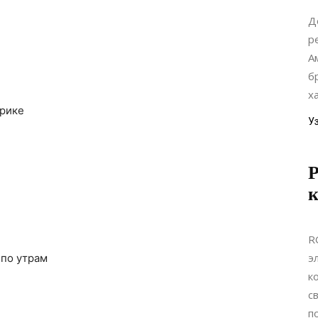
Д
р
А
б
х
фрике
У
R
э
 по утрам
к
с
п