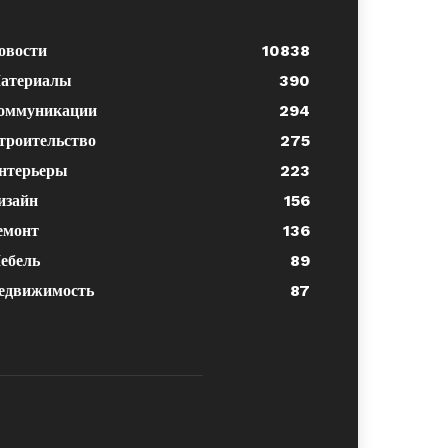
овости
10838
атериалы
390
оммуникации
294
троительство
275
нтерьеры
223
изайн
156
емонт
136
ебель
89
едвижимость
87