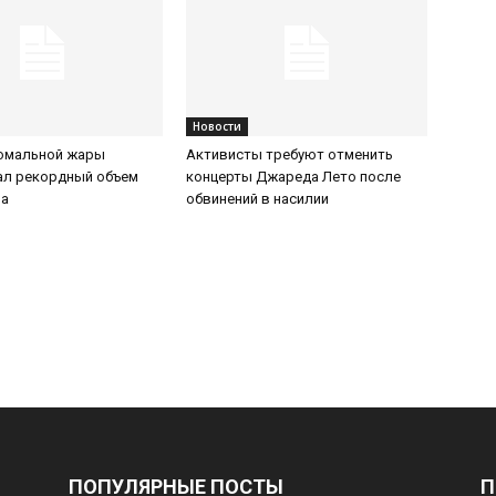
Новости
номальной жары
Активисты требуют отменить
ал рекордный объем
концерты Джареда Лето после
за
обвинений в насилии
ПОПУЛЯРНЫЕ ПОСТЫ
П