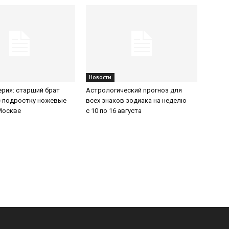
Новости
ерия: старший брат
Астрологический прогноз для
с подростку ножевые
всех знаков зодиака на неделю
Москве
с 10 по 16 августа