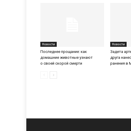
Новости
Новости
Последнее прощание: как
Задета арт
домашние животные узнают
друга нане
о своей скорой смерти
ранения в 