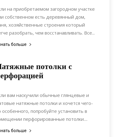
Недвижимость
сли на приобретаемом загородном участке
ли собственном есть деревянный дом,
аня, хозяйственные строения который
егче разобрать, чем восстанавливать. Все...
знать больше
атяжные потолки с
перфорацией
30.08.2021
0
Дизайн
сли вам наскучили обычные глянцевые и
атовые натяжные потолки и хочется чего-
о особенного, попробуйте установить в
омещении перфорированные потолки....
знать больше