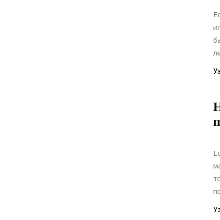
Е
и
б
л
У
Н
Е
м
т
п
У