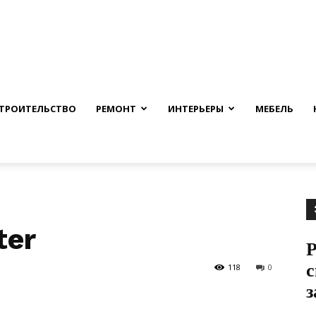
nfmuh.ru
ТРОИТЕЛЬСТВО
РЕМОНТ
ИНТЕРЬЕРЫ
МЕБЕЛЬ
ter
Р
с
118
0
з