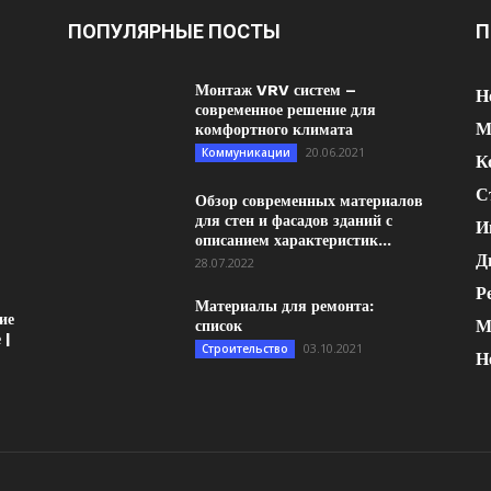
ПОПУЛЯРНЫЕ ПОСТЫ
П
Монтаж VRV систем –
Н
современное решение для
М
комфортного климата
20.06.2021
Коммуникации
К
С
Обзор современных материалов
для стен и фасадов зданий с
И
описанием характеристик...
Д
28.07.2022
Р
Материалы для ремонта:
ие
М
список
 |
03.10.2021
Строительство
Н