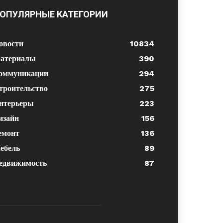
ОПУЛЯРНЫЕ КАТЕГОРИИ
овости
10834
атериалы
390
оммуникации
294
троительство
275
нтерьеры
223
изайн
156
емонт
136
ебель
89
едвижимость
87