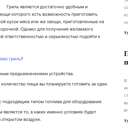
Гриль является достаточно удобным и
с
ощи которого есть возможность приготовить
к
ой кусок мяса или же овощи, приготовленные на
н
корочкой. Однако для получения желаемого
У
ей ответственностью и серьезностью подойти к
П
екю гриль
?
п
вным предназначением устройства.
В
е количество пищи вы планируете готовить за один
и
с
с подходящим типом топлива для оборудования.
в
в
является то, в каких именно условиях будет
а открытом воздухе.
У