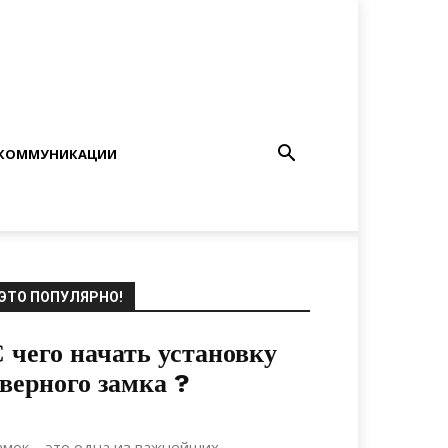
КОММУНИКАЦИИ
ЭТО ПОПУЛЯРНО!
 чего начать установку
верного замка ?
07.12.2019
0
Ремонт
амок – это одна из важнейших