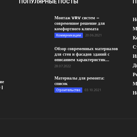
ПОПУЛЯРНЫЕ ПОСТЫ
П
Монтаж VRV систем –
Н
современное решение для
М
комфортного климата
20.06.2021
Коммуникации
К
С
Обзор современных материалов
для стен и фасадов зданий с
И
описанием характеристик...
Д
28.07.2022
Р
Материалы для ремонта:
ие
М
список
 |
03.10.2021
Строительство
Н