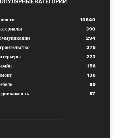
ОПУЛЯРНЫЕ КАТЕГОРИИ
овости
10840
атериалы
390
оммуникации
294
троительство
275
нтерьеры
223
изайн
156
емонт
136
ебель
89
едвижимость
87