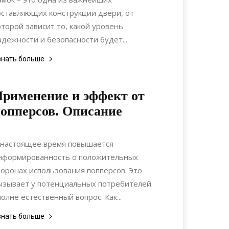
оставляющих конструкции двери, от
оторой зависит то, какой уровень
адежности и безопасности будет...
знать больше
рименение и эффект от
опперсов. Описание
04.06.2019
0
Коммуникации
 настоящее время повышается
нформированность о положительных
торонах использования попперсов. Это
ызывает у потенциальных потребителей
полне естественный вопрос. Как...
знать больше