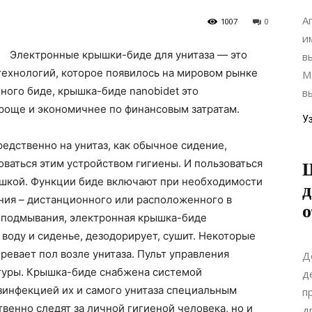
А
1007
0
и
Электронные крышки-биде для унитаза — это
в
технологий, которое появилось на мировом рынке
М
ного биде, крышка-биде nanobidet это
в
проще и экономичнее по финансовым затратам.
У
едственно на унитаз, как обычное сидение,
оваться этим устройством гигиены. И пользоваться
шкой. Функции биде включают при необходимости
д
ния – дистанционного или расположенного в
, подмывания, электронная крышка-биде
воду и сиденье, дезодорирует, сушит. Некоторые
ревает пол возле унитаза. Пульт управления
Д
туры. Крышка-биде снабжена системой
д
зинфекцией их и самого унитаза специальным
п
венно следят за личной гигиеной человека, но и
д