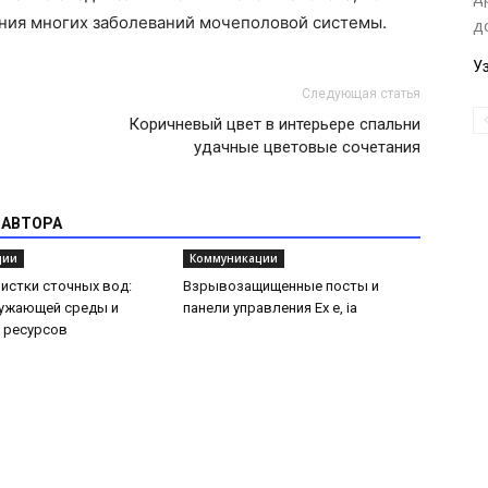
ния многих заболеваний мочеполовой системы.
д
У
Следующая статья
Коричневый цвет в интерьере спальни
удачные цветовые сочетания
 АВТОРА
ции
Коммуникации
истки сточных вод:
Взрывозащищенные посты и
ружающей среды и
панели управления Ex e, ia
 ресурсов