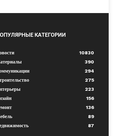
ОПУЛЯРНЫЕ КАТЕГОРИИ
овости
10830
атериалы
390
оммуникации
294
троительство
275
нтерьеры
223
изайн
156
емонт
136
ебель
89
едвижимость
87