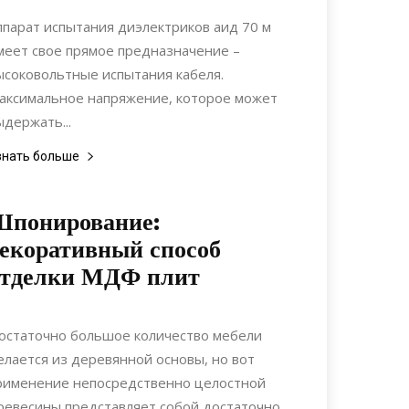
Материалы
ппарат испытания диэлектриков аид 70 м
меет свое прямое предназначение –
ысоковольтные испытания кабеля.
аксимальное напряжение, которое может
ыдержать...
знать больше
Шпонирование:
екоративный способ
отделки МДФ плит
07.11.2019
0
Мебель
остаточно большое количество мебели
елается из деревянной основы, но вот
рименение непосредственно целостной
ревесины представляет собой достаточно