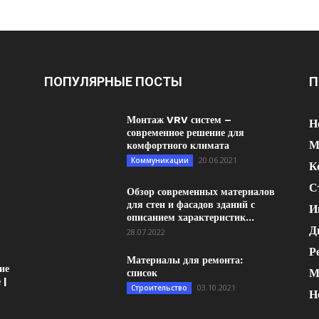
ПОПУЛЯРНЫЕ ПОСТЫ
П
Монтаж VRV систем –
Н
современное решение для
М
комфортного климата
20.06.2021
Коммуникации
К
С
Обзор современных материалов
для стен и фасадов зданий с
И
описанием характеристик...
Д
28.07.2022
Р
Материалы для ремонта:
ие
М
список
 |
03.10.2021
Строительство
Н