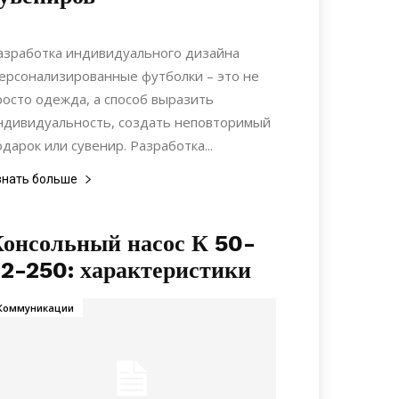
11.03.2022
0
Дизайн
азработка индивидуального дизайна
ерсонализированные футболки – это не
росто одежда, а способ выразить
ндивидуальность, создать неповторимый
одарок или сувенир. Разработка...
знать больше
онсольный насос К 50-
2-250: характеристики
Коммуникации