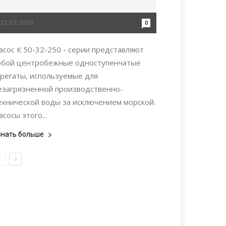
22.03.2019
0
асос К 50-32-250 - серии представляют
обой центробежные одноступенчатые
грегаты, используемые для
езагрязненной производственно-
ехнической воды за исключением морской.
асосы этого...
знать больше