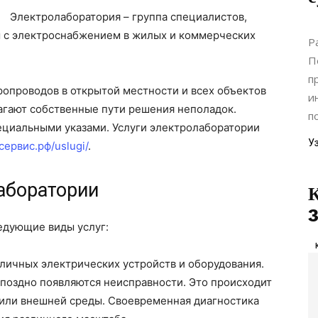
Электролаборатория – группа специалистов,
 с электроснабжением в жилых и коммерческих
Р
П
п
опроводов в открытой местности и всех объектов
и
агают собственные пути решения неполадок.
п
ециальными указами. Услуги электролаборатории
У
сервис.рф/uslugi/
.
аборатории
К
3
едующие виды услуг:
личных электрических устройств и оборудования.
и поздно появляются неисправности. Это происходит
 или внешней среды. Своевременная диагностика