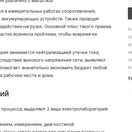
ия различного масштаба.
я в измерительных работах сопротивления,
 аккумулирующих устройств. Также проводят
оздействия нагрузок. Основной плюс такого приема
Н
частке возникла проблема, чтобы вовремя ее
с
а
н
рия занимается нейтрализацией утечки тока,
т
следствие высокого напряжения сети, выявляют
Н
о помогает значительно экономить бюджет любой
а рабочем месте и дома.
У
рий
 процесса, выделяют 2 вида электролабораторий:
нием, измерением, диагностикой
е. Чаще используются для испытания различных