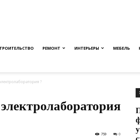
nfmuh.ru
ТРОИТЕЛЬСТВО
РЕМОНТ
ИНТЕРЬЕРЫ
МЕБЕЛЬ
электролаборатория ?
 электролаборатория
ф
у
759
0
с