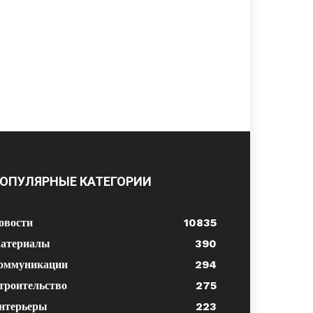
ОПУЛЯРНЫЕ КАТЕГОРИИ
овости
10835
атериалы
390
оммуникации
294
троительство
275
нтерьеры
223