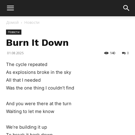
Домой
Новости
Новости
Burn It Down
01.08.2025
140
0
The cycle repeated
As explosions broke in the sky
All that I needed
Was the one thing I couldn’t find
And you were there at the turn
Waiting to let me know
We’re building it up
To break it back down