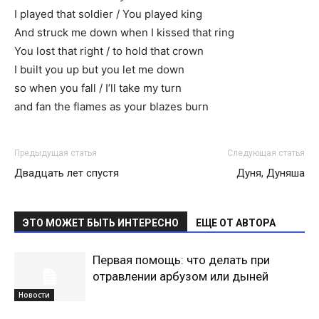
I played that soldier / You played king
And struck me down when I kissed that ring
You lost that right / to hold that crown
I built you up but you let me down
so when you fall / I’ll take my turn
and fan the flames as your blazes burn
Предыдущая статья
Следующая статья
Двадцать лет спустя
Дуня, Дуняша
ЭТО МОЖЕТ БЫТЬ ИНТЕРЕСНО
ЕЩЕ ОТ АВТОРА
Первая помощь: что делать при
отравлении арбузом или дыней
Новости