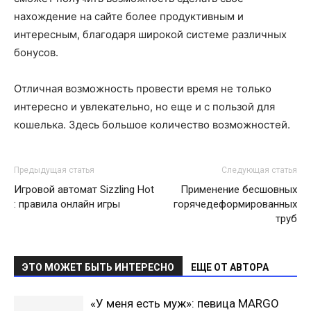
нахождение на сайте более продуктивным и
интересным, благодаря широкой системе различных
бонусов.
Отличная возможность провести время не только
интересно и увлекательно, но еще и с пользой для
кошелька. Здесь большое количество возможностей.
Предыдущая статья
Следующая статья
Игровой автомат Sizzling Hot
Применение бесшовных
: правила онлайн игры
горячедеформированных
труб
ЭТО МОЖЕТ БЫТЬ ИНТЕРЕСНО
ЕЩЕ ОТ АВТОРА
«У меня есть муж»: певица MARGO