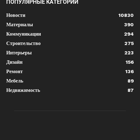
ПОПУЛЯРНЫЕ КАТЕГОРИИ
Новости
10830
Материалы
390
Коммуникации
294
Строительство
275
Интерьеры
223
Дизайн
156
Ремонт
136
Мебель
89
Недвижимость
87