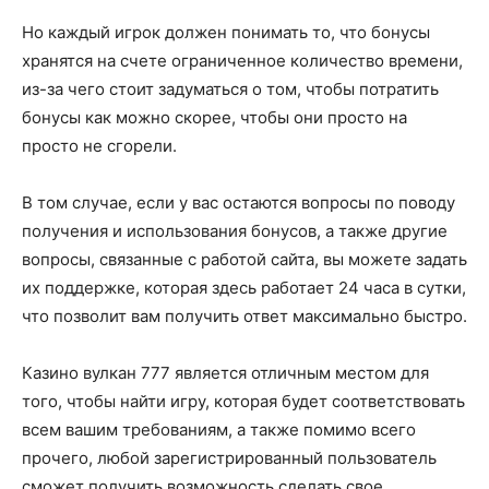
Но каждый игрок должен понимать то, что бонусы
хранятся на счете ограниченное количество времени,
из-за чего стоит задуматься о том, чтобы потратить
бонусы как можно скорее, чтобы они просто на
просто не сгорели.
В том случае, если у вас остаются вопросы по поводу
получения и использования бонусов, а также другие
вопросы, связанные с работой сайта, вы можете задать
их поддержке, которая здесь работает 24 часа в сутки,
что позволит вам получить ответ максимально быстро.
Казино вулкан 777 является отличным местом для
того, чтобы найти игру, которая будет соответствовать
всем вашим требованиям, а также помимо всего
прочего, любой зарегистрированный пользователь
сможет получить возможность сделать свое