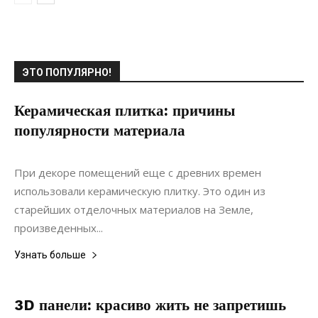
ЭТО ПОПУЛЯРНО!
Керамическая плитка: причины
популярности материала
16.02.2022
0
Материалы
При декоре помещений еще с древних времен
использовали керамическую плитку. Это один из
старейших отделочных материалов на Земле,
произведенных...
Узнать больше
3D панели: красиво жить не запретишь
10.02.2020
0