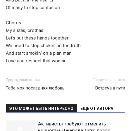
Of many to stop confusion
Chorus
My sistas, brothas
Let’s put these hands together
We need to stop chokin’ on the truth
And start smokin’ on a plan man
Love and respect that woman
Предыдущая статья
Следующая статья
Тебе моя последняя любовь
Встреча в пути
ЭТО МОЖЕТ БЫТЬ ИНТЕРЕСНО
ЕЩЕ ОТ АВТОРА
Активисты требуют отменить
концерты Джареда Лето после