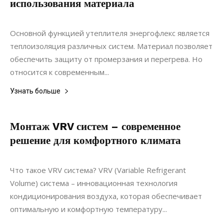
использования материала
26.05.2021
0
Материалы
Основной функцией утеплителя энергофлекс является
теплоизоляция различных систем. Материал позволяет
обеспечить защиту от промерзания и перегрева. Но
относится к современным...
Узнать больше
Монтаж VRV систем – современное
решение для комфортного климата
20.06.2021
0
Коммуникации
Что такое VRV система? VRV (Variable Refrigerant
Volume) система – инновационная технология
кондиционирования воздуха, которая обеспечивает
оптимальную и комфортную температуру...