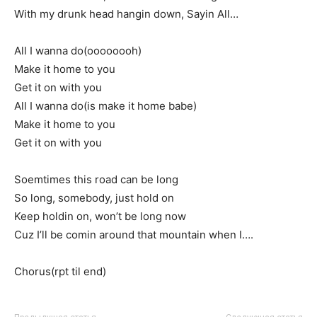
With my drunk head hangin down, Sayin All…
All I wanna do(oooooooh)
Make it home to you
Get it on with you
All I wanna do(is make it home babe)
Make it home to you
Get it on with you
Soemtimes this road can be long
So long, somebody, just hold on
Keep holdin on, won’t be long now
Cuz I’ll be comin around that mountain when I….
Chorus(rpt til end)