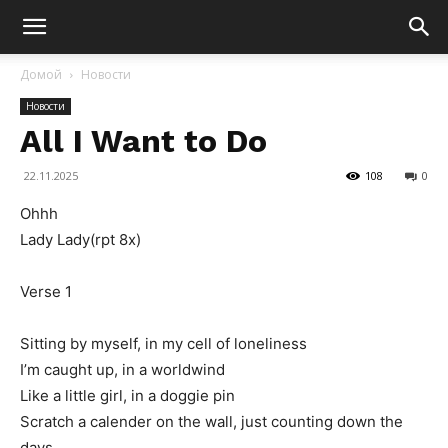
Домой
Новости
Новости
All I Want to Do
22.11.2025
108
0
Ohhh
Lady Lady(rpt 8x)
Verse 1
Sitting by myself, in my cell of loneliness
I’m caught up, in a worldwind
Like a little girl, in a doggie pin
Scratch a calender on the wall, just counting down the
days