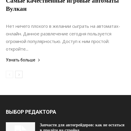
Самые качественные игровые автоматы
Вулкан
10.10.2019
0
Статьи
Нет ничего плохого в желании сыграть на автоматах-
онлайн. Данное развлечение сегодня пользуется
огромной популярностью. Доступ к ним простой:
откройте...
Узнать больше
ВЫБОР РЕДАКТОРА
Запчасти для автогрейдеров: как не остаться
в пролёте на стройке