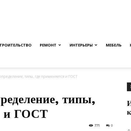
nfmuh.ru
ТРОИТЕЛЬСТВО
РЕМОНТ
ИНТЕРЬЕРЫ
МЕБЕЛЬ
определение, типы, где применяется и ГОСТ
ределение, типы,
И
я и ГОСТ
к
771
0
Д