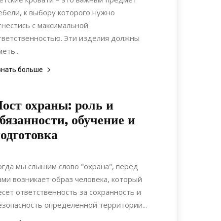
ебели, к выбору которого нужно
тнестись с максимальной
тветственностью. Эти изделия должны
еть...
знать больше
ост охраны: роль и
бязанности, обучение и
одготовка
20.06.2022
0
Строительство
огда мы слышим слово "охрана", перед
ами возникает образ человека, который
есет ответственность за сохранность и
езопасность определенной территории...