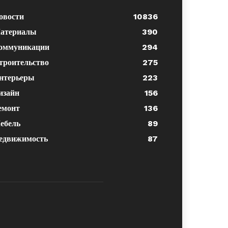
овости
10836
атериалы
390
оммуникации
294
троительство
275
нтерьеры
223
изайн
156
емонт
136
ебель
89
едвижимость
87