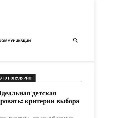
КОММУНИКАЦИИ
ЭТО ПОПУЛЯРНО!
деальная детская
ровать: критерии выбора
18.12.2020
0
Интерьеры
етские кровати – это важный предмет