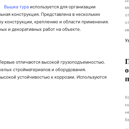
Вышка тура
используется для организации
м
ьная конструкция. Представлена в нескольких
о
пу конструкции, креплению и области применения.
о
ых и декоративных работ на объекте.
им
У
П
Первые отличаются высокой грузоподъемностью.
о
желых стройматериалов и оборудования.
ысокой устойчивостью к коррозии. Используются
п
К
н
н
б