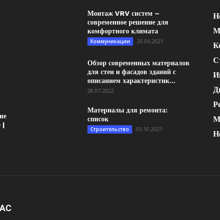
Монтаж VRV систем –
Н
современное решение для
М
комфортного климата
20.06.2021
Коммуникации
К
С
Обзор современных материалов
для стен и фасадов зданий с
И
описанием характеристик...
Д
28.07.2022
Р
Материалы для ремонта:
ие
М
список
 |
03.10.2021
Строительство
Н
НАС