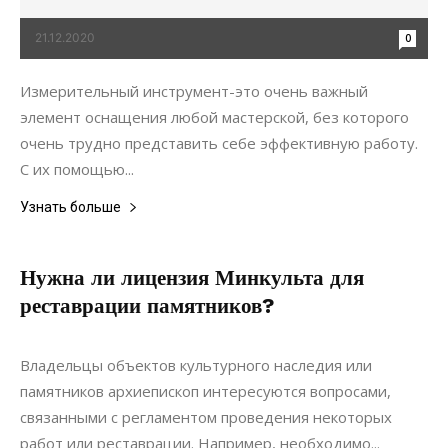
21.12.2020
0
Измерительный инструмент-это очень важный
элемент оснащения любой мастерской, без которого
очень трудно представить себе эффективную работу.
С их помощью...
Узнать больше
Нужна ли лицензия Минкульта для
реставрации памятников?
22.05.2022
0
Строительство
Владельцы объектов культурного наследия или
памятников архиепископ интересуются вопросами,
связанными с регламентом проведения некоторых
работ или реставрации. Например, необходимо...