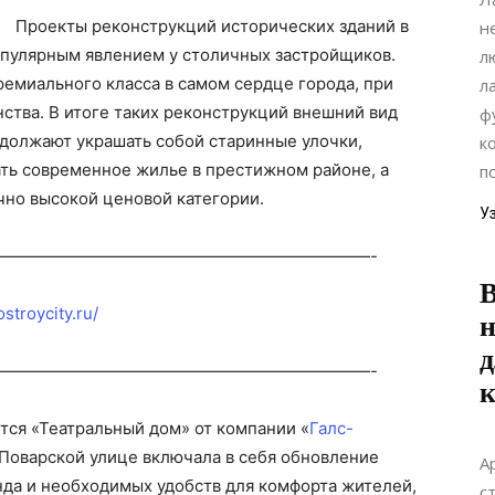
Проекты реконструкций исторических зданий в
н
опулярным явлением у столичных застройщиков.
л
ремиального класса в самом сердце города, при
л
нства. В итоге таких реконструкций внешний вид
ф
одолжают украшать собой старинные улочки,
к
ть современное жилье в престижном районе, а
п
чно высокой ценовой категории.
У
———————————————————————-
В
ostroycity.ru/
н
д
———————————————————————-
тся «Театральный дом» от компании «
Галс-
 Поварской улице включала в себя обновление
А
нда и необходимых удобств для комфорта жителей,
с