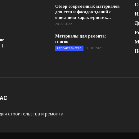
С
Обзор современных материалов
для стен и фасадов зданий с
И
описанием характеристик...
Д
28.07.2022
Р
Материалы для ремонта:
ие
М
список
 |
03.10.2021
Строительство
Н
НАС
для строительства и ремонта