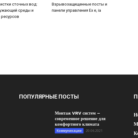
истки сточных вод:
Взрывозащищенные посты и
ружающей среды и
панели управления Ex e, ia
 ресурсов
ПОПУЛЯРНЫЕ ПОСТЫ
П
Монтаж VRV систем –
Н
современное решение для
М
комфортного климата
20.06.2021
Коммуникации
К