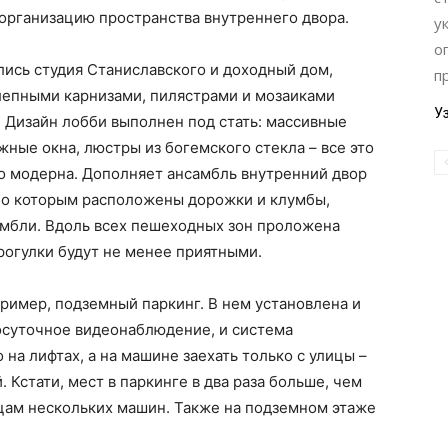
организацию пространства внутреннего двора.
у
о
ались студия Станиславского и доходный дом,
п
лепными карнизами, пилястрами и мозаиками
У
и. Дизайн лобби выполнен под стать: массивные
жные окна, люстры из богемского стекла – все это
о модерна. Дополняет ансамбль внутренний двор
 по которым расположены дорожки и клумбы,
мбли. Вдоль всех пешеходных зон проложена
рогулки будут не менее приятными.
ример, подземный паркинг. В нем установлена и
осуточное видеонаблюдение, и система
на лифтах, а на машине заехать только с улицы –
 Кстати, мест в паркинге в два раза больше, чем
ьцам нескольких машин. Также на подземном этаже