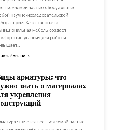
еотъемлемой частью оборудования
юбой научно-исследовательской
аборатории. Качественная и
ункциональная мебель создает
омфортные условия для работы,
овышает...
знать больше
иды арматуры: что
ужно знать о материалах
ля укрепления
конструкций
23.05.2024
0
Материалы
рматура является неотъемлемой частью
троительных работ и используется для