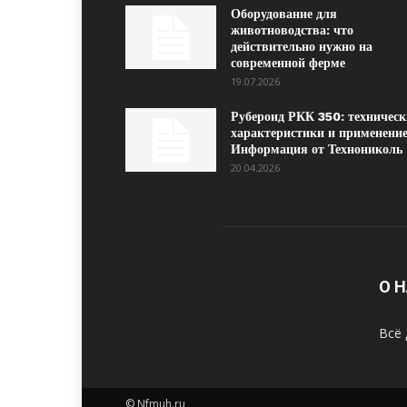
Оборудование для
животноводства: что
действительно нужно на
современной ферме
19.07.2026
Рубероид РКК 350: техническ
характеристики и применение
Информация от Технониколь
20.04.2026
О 
Всё 
© Nfmuh.ru