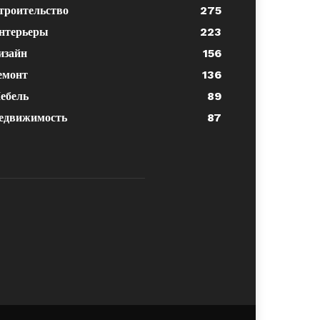
троительство
275
нтерьеры
223
изайн
156
емонт
136
ебель
89
едвижимость
87