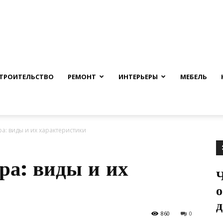
nfmuh.ru
ТРОИТЕЛЬСТВО
РЕМОНТ
ИНТЕРЬЕРЫ
МЕБЕЛЬ
а: виды и их характеристики
ра: виды и их
Ч
о
д
860
0