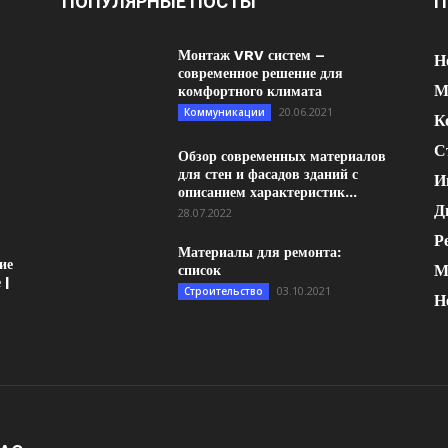
ПОПУЛЯРНЫЕ ПОСТЫ
П
Монтаж VRV систем –
Н
современное решение для
М
комфортного климата
20.06.2021
Коммуникации
К
С
Обзор современных материалов
для стен и фасадов зданий с
И
описанием характеристик...
Д
28.07.2022
Р
Материалы для ремонта:
ие
М
список
 |
03.10.2021
Строительство
Н