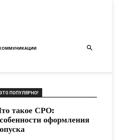
КОММУНИКАЦИИ
ЭТО ПОПУЛЯРНО!
то такое СРО:
собенности оформления
опуска
14.12.2019
0