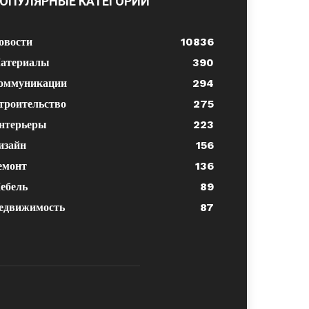
ОПУЛЯРНЫЕ КАТЕГОРИИ
овости
10836
атериалы
390
оммуникации
294
троительство
275
нтерьеры
223
изайн
156
емонт
136
ебель
89
едвижимость
87