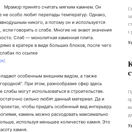
Мрамор принято считать мягким камнем.
Он
C
же не особо любит перепады температур. Однако,
з
авнодушным никого, а потому он и используется
с
, если говорить о слэбе. Многие не знают значения
с 
просто. Слэб — монолитная каменная плита.
У
рямо в кратере в виде больших блоков, после чего
 слэбах по ссылке
or/
.
с
бладают особенным внешним видом, а также
городной”. При этом, разнообразие сфер здесь
 слэбы могут использоваться в строительстве.
П
остаточно сильно любят данный материал. Да и
п
проектах, чтобы придать особенный вид интерьеру.
м
логиями, камень можно расходовать максимально
д
 больше, используя меньшее количество камня. Это
У
асоту камня.