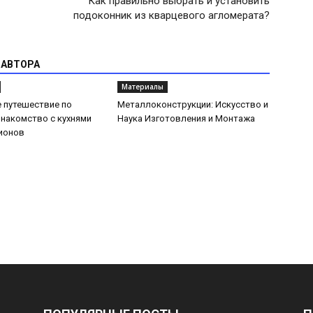
Как правильно выбрать и установить
подоконник из кварцевого агломерата?
 АВТОРА
Материалы
 путешествие по
Металлоконструкции: Искусство и
Знакомство с кухнями
Наука Изготовления и Монтажа
ионов