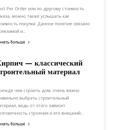
Коммуникации
ost Per Order или по-другому стоимость
аказа, можно также услышать как
тоимость покупки. Данное понятие связано
рекламой и...
знать больше
Кирпич — классический
троительный материал
09.08.2017
0
Материалы
режде чем строить дом, очень важно
равильно выбрать строительный
атериал, ведь от этого зависит
олговечность строения и его внешний...
знать больше