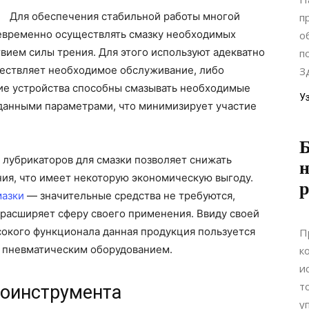
Для обеспечения стабильной работы многой
п
евременно осуществлять смазку необходимых
о
твием силы трения.
Для этого используют адекватно
п
ествляет необходимое обслуживание, либо
З
ие устройства способны смазывать необходимые
У
аданными параметрами, что минимизирует участие
Б
 лубрикаторов для смазки позволяет снижать
н
я, что имеет некоторую экономическую выгоду.
р
мазки
— значительные средства не требуются,
 расширяет сферу своего применения. Ввиду своей
сокого функционала данная продукция пользуется
П
с пневматическим оборудованием.
к
и
т
оинструмента
у