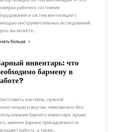
роверка рабочего состояния
борудования и систем вентиляции с
омощью инструментальных исследований.
десь вы можете...
знать больше
арный инвентарь: что
еобходимо бармену в
аботе?
17.08.2021
0
Дизайн
риготовить коктейль, нужной
онсистенции и вкусом, невозможно без
спользования барного инвентаря. Кроме
ого, именно барные принадлежности
прощают работу, а также...