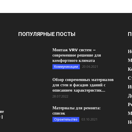
ПОПУЛЯРНЫЕ ПОСТЫ
П
Монтаж VRV систем –
Н
современное решение для
М
комфортного климата
20.06.2021
Коммуникации
К
С
Обзор современных материалов
для стен и фасадов зданий с
И
описанием характеристик...
Д
28.07.2022
Р
Материалы для ремонта:
ие
М
список
 |
03.10.2021
Строительство
Н