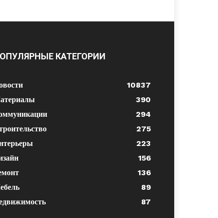
ОПУЛЯРНЫЕ КАТЕГОРИИ
овости
10837
атериалы
390
оммуникации
294
троительство
275
нтерьеры
223
изайн
156
емонт
136
ебель
89
едвижимость
87