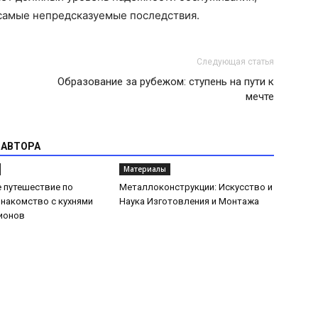
самые непредсказуемые последствия.
Следующая статья
Образование за рубежом: ступень на пути к
мечте
 АВТОРА
Материалы
 путешествие по
Металлоконструкции: Искусство и
Знакомство с кухнями
Наука Изготовления и Монтажа
ионов