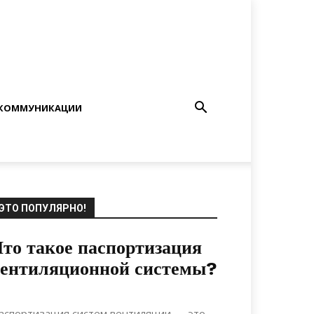
КОММУНИКАЦИИ
ЭТО ПОПУЛЯРНО!
то такое паспортизация
вентиляционной системы?
23.07.2021
0
Ландшафтный дизайн
аспортизация систем вентиляции — это