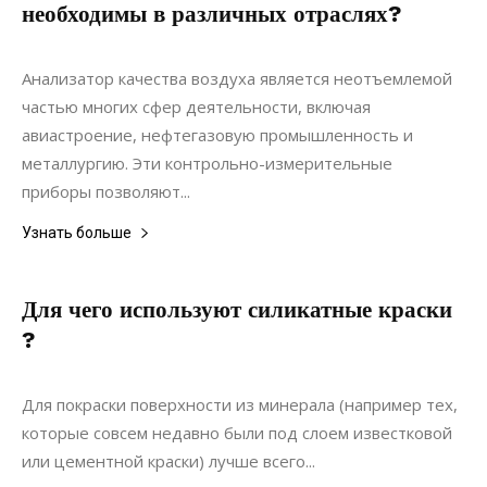
необходимы в различных отраслях?
20.06.2022
0
Коммуникации
Анализатор качества воздуха является неотъемлемой
частью многих сфер деятельности, включая
авиастроение, нефтегазовую промышленность и
металлургию. Эти контрольно-измерительные
приборы позволяют...
Узнать больше
Для чего используют силикатные краски
?
10.08.2017
0
Интерьеры
Для покраски поверхности из минерала (например тех,
которые совсем недавно были под слоем известковой
или цементной краски) лучше всего...