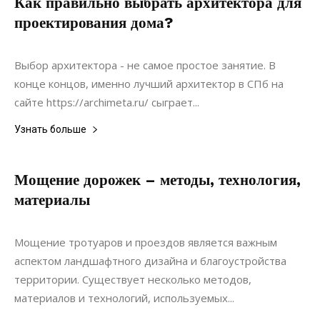
Как правильно выбрать архитектора для
проектирования дома?
06.09.2021
0
Строительство
Выбор архитектора - не самое простое занятие. В
конце концов, именно лучший архитектор в СПб на
сайте https://archimeta.ru/ сыграет...
Узнать больше
Мощение дорожек – методы, технология,
материалы
22.05.2022
0
Ландшафтный дизайн
Мощение тротуаров и проездов является важным
аспектом ландшафтного дизайна и благоустройства
территории. Существует несколько методов,
материалов и технологий, используемых...