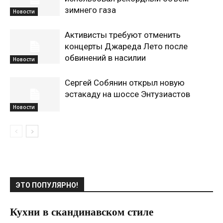
зимнего газа
Новости
Активисты требуют отменить
концерты Джареда Лето после
обвинений в насилии
Новости
Сергей Собянин открыл новую
эстакаду на шоссе Энтузиастов
Новости
ЭТО ПОПУЛЯРНО!
Кухни в скандинавском стиле
21.08.2020
0