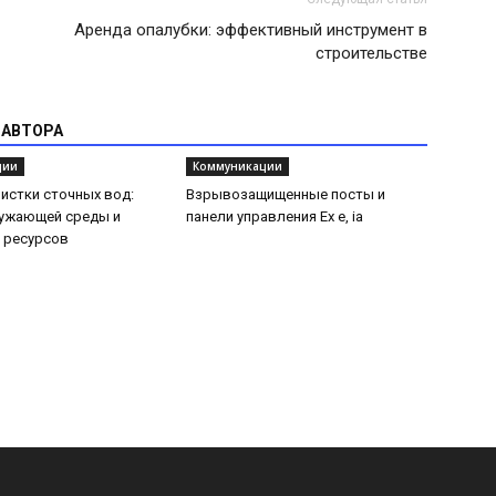
Аренда опалубки: эффективный инструмент в
строительстве
 АВТОРА
ции
Коммуникации
истки сточных вод:
Взрывозащищенные посты и
ружающей среды и
панели управления Ex e, ia
 ресурсов