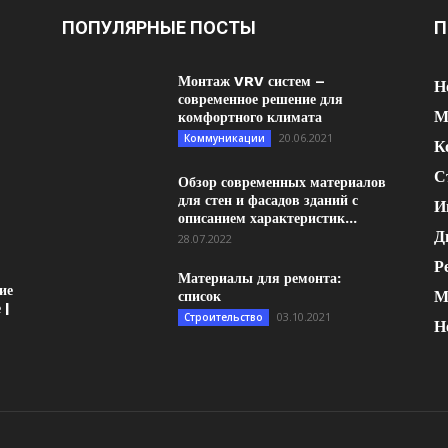
ПОПУЛЯРНЫЕ ПОСТЫ
П
Монтаж VRV систем –
Н
современное решение для
М
комфортного климата
20.06.2021
Коммуникации
К
С
Обзор современных материалов
для стен и фасадов зданий с
И
описанием характеристик...
Д
28.07.2022
Р
Материалы для ремонта:
ие
М
список
 |
03.10.2021
Строительство
Н