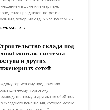
омещением в доме или квартире.
роведение праздников, встречи с
рузьями, вечерний отдых членов семьи –...
знать больше
троительство склада под
люч: монтаж системы
оступа и других
нженерных сетей
01.04.2018
0
Строительство
аждому серьезному предприятию
промышленному, торговому,
роизводственному и другим) не обойтись
ез складского помещения, которое можно
остроить или арендовать. С...