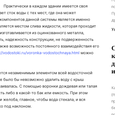
Практически в каждом здании имеется своя
п
ет сток воды с тех мест, где она может
П
х компонентов данной системы является именно
д
является местом слива жидкости, которая проходит
У
изготавливается из оцинкованного металла,
ь, надежность конструкции, не подверженность
акже возможность постоянного взаимодействия его
С
://vodostoki.ru/voronka-vodostochnaya.html
можно
к
д
и
ется незаменимым элементом всей водосточной
нее было бы невозможно удалить воду с крыш
таивалась. С помощью воронки дождевая или талая
К
ть либо в какой-то бак или емкость. При этом
(
 желоба, главное, чтобы вода стекала, и вся
п
ко под наклоном.
б
п