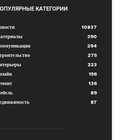
ОПУЛЯРНЫЕ КАТЕГОРИИ
овости
10837
атериалы
390
оммуникации
294
троительство
275
нтерьеры
223
изайн
156
емонт
136
ебель
89
едвижимость
87