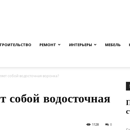
nfmuh.ru
ТРОИТЕЛЬСТВО
РЕМОНТ
ИНТЕРЬЕРЫ
МЕБЕЛЬ
ляет собой водосточная воронка?
т собой водосточная
с
1128
0
Г