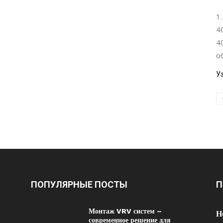
1
4
4
о
У
ПОПУЛЯРНЫЕ ПОСТЫ
П
Монтаж VRV систем –
Н
современное решение для