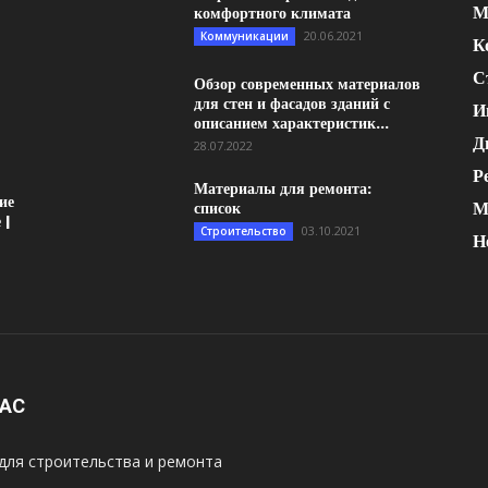
М
комфортного климата
20.06.2021
Коммуникации
К
С
Обзор современных материалов
для стен и фасадов зданий с
И
описанием характеристик...
Д
28.07.2022
Р
Материалы для ремонта:
ие
М
список
 |
03.10.2021
Строительство
Н
НАС
для строительства и ремонта