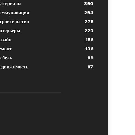
атериалы
390
оммуникации
294
троительство
275
нтерьеры
223
изайн
156
емонт
136
ебель
89
едвижимость
87