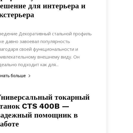
ешение для интерьера и
кстерьера
25.06.2024
0
Материалы
ведение Декоративный стальной профиль
же давно завоевал популярность
лагодаря своей функциональности и
ривлекательному внешнему виду. Он
деально подходит как для...
знать больше
Универсальный токарный
станок CTS 400B —
надежный помощник в
аботе
20.06.2022
0