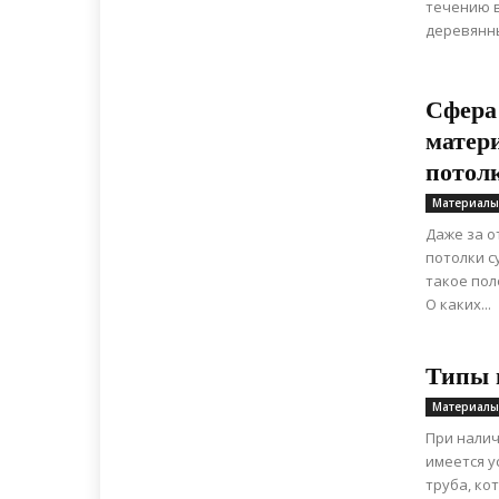
течению в
деревянны
Сфера
матери
потол
Материалы
Даже за 
потолки с
такое пол
О каких...
Типы 
Материалы
При налич
имеется у
труба, ко