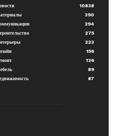
овости
10838
атериалы
390
оммуникации
294
троительство
275
нтерьеры
223
изайн
156
емонт
136
ебель
89
едвижимость
87