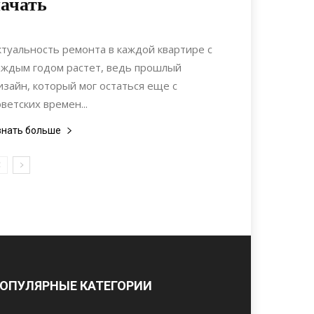
ачать
23.12.2019
0
Ремонт
ктуальность ремонта в каждой квартире с
аждым годом растет, ведь прошлый
изайн, который мог остаться еще с
оветских времен...
знать больше
ОПУЛЯРНЫЕ КАТЕГОРИИ