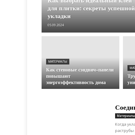
Как выбрать идеальный клей
для плитки: секреты успешной
укладки
05.09.2024
МАТЕРИАЛЫ
МА
Как стеновые сэндвич-панели
повышают
Тру
энергоэффективность дома
уни
Соеди
Материалы
Когда укл
раструбы 