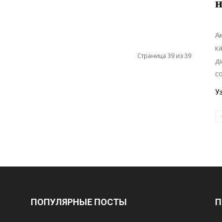
н
А
к
Страница 39 из 39
д
с
У
ПОПУЛЯРНЫЕ ПОСТЫ
П