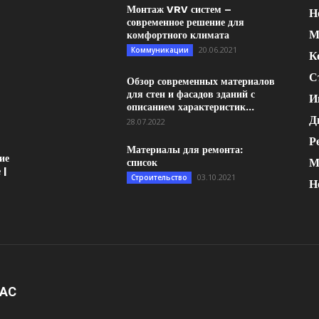
Монтаж VRV систем –
Н
современное решение для
М
комфортного климата
20.06.2021
Коммуникации
К
С
Обзор современных материалов
для стен и фасадов зданий с
И
описанием характеристик...
Д
28.07.2022
Р
Материалы для ремонта:
ие
М
список
 |
03.10.2021
Строительство
Н
НАС