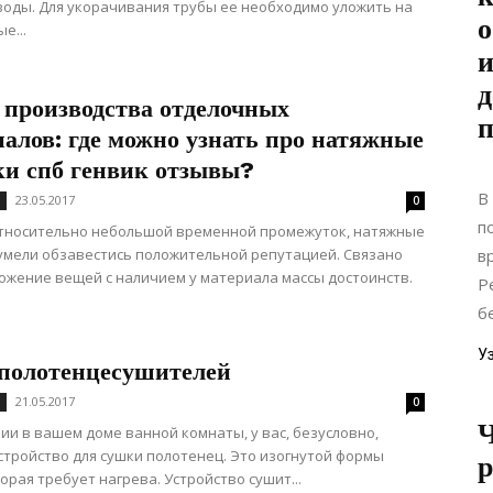
оды. Для укорачивания трубы ее необходимо уложить на
о
е...
и
д
 производства отделочных
алов: где можно узнать про натяжные
ки спб генвик отзывы?
В
23.05.2017
0
п
относительно небольшой временной промежуток, натяжные
умели обзавестись положительной репутацией. Связано
в
ожение вещей с наличием у материала массы достоинств.
Р
б
У
полотенцесушителей
21.05.2017
0
Ч
ии в вашем доме ванной комнаты, у вас, безусловно,
стройство для сушки полотенец. Это изогнутой формы
р
торая требует нагрева. Устройство сушит...