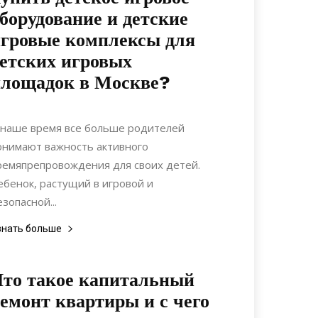
борудование и детские
гровые комплексы для
етских игровых
площадок в Москве?
22.11.2021
0
Спорт
 наше время все больше родителей
онимают важность активного
ремяпрепровождения для своих детей.
ебенок, растущий в игровой и
езопасной...
знать больше
то такое капитальный
емонт квартиры и с чего