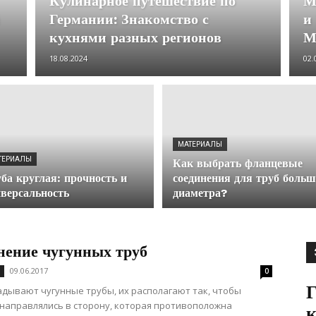
Кулинарное путешествие по
М
Германии: Знакомство с
и
кухнями разных регионов
М
18.08.2024
02.
МАТЕРИАЛЫ
ТЕРИАЛЫ
Как выбрать фланцевые
ба круглая: прочность и
соединения для труб больш
версальность
диаметра?
нение чугунных труб
09.06.2017
0
Г
адывают чугунные трубы, их располагают так, чтобы
направлялись в сторону, которая противоположна
к