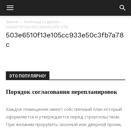
Домой
Хлебница из дерева
503e6510f13e105cc933e50c3fb7a78c
503e6510f13e105cc933e50c3fb7a78
c
ЭТО ПОПУЛЯРНО!
Порядок согласования перепланировок
18.06.2021
0
Дизайн
Каждое помещение имеет собственный план который
оформляется и утверждается перед строительством.
При желании прорубить оконный или дверной проем,