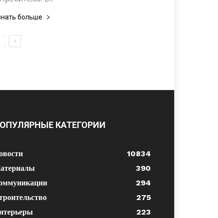
знать больше
ОПУЛЯРНЫЕ КАТЕГОРИИ
овости
10834
атериалы
390
оммуникации
294
троительство
275
нтерьеры
223