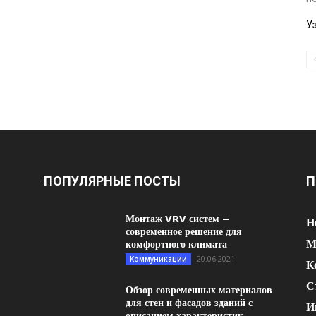
У
ПОПУЛЯРНЫЕ ПОСТЫ
П
Монтаж VRV систем –
Н
современное решение для
М
комфортного климата
20.06.2021
Коммуникации
К
С
Обзор современных материалов
для стен и фасадов зданий с
И
описанием характеристик...