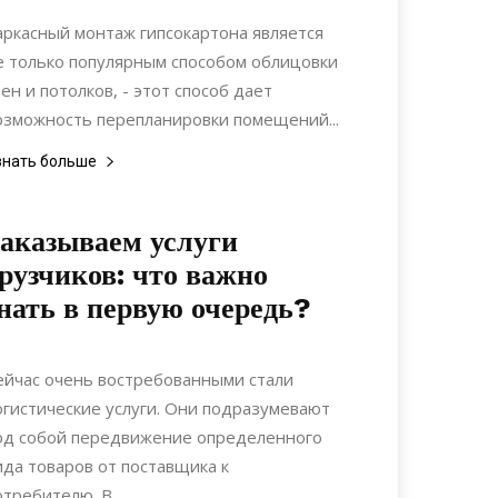
Материалы
аркасный монтаж гипсокартона является
е только популярным способом облицовки
тен и потолков, - этот способ дает
озможность перепланировки помещений...
знать больше
аказываем услуги
рузчиков: что важно
нать в первую очередь?
14.04.2021
0
Коммуникации
ейчас очень востребованными стали
огистические услуги. Они подразумевают
од собой передвижение определенного
ида товаров от поставщика к
отребителю. В...