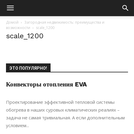
Домой
Загородная недвижимость: преимущества и
возможности
scale_1200
scale_1200
ЭТО ПОПУЛЯРНО!
Конвекторы отопления EVA
09.07.2019
0
Коммуникации
Проектирование эффективной тепловой системы
обогрева в наших суровых климатических реалиях –
задача не самая тривиальная. А если дополнительным
условием...