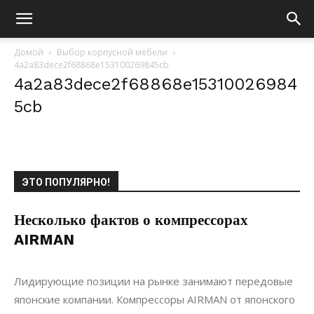
Домой
Выбор корпусной мебели
4a2a83dece2f68868e153100269845cb
4a2a83dece2f68868e15310026984
5cb
ЭТО ПОПУЛЯРНО!
Несколько фактов о компрессорах
AIRMAN
24.06.2021
0
Материалы
Лидирующие позиции на рынке занимают передовые
японские компании. Компрессоры AIRMAN от японского