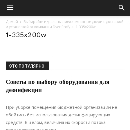
Домой
Выбирайте идеальные межкомнатные двери с доставкой
и установкой от компании DveriProfy
1-335x200w
1-335x200w
ЭТО ПОПУЛЯРНО!
Советы по выбору оборудования для
дезинфекции
21.03.2021
0
Материалы
При уборке помещения бюджетной организации не
обойтись без использования дезинфицирующих
средств. В целом, величина их скорости потока
определяется расчетом....