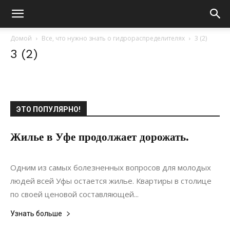
Домой
Все, что нужно знать о гидрораспределителях
3 (2)
3 (2)
ЭТО ПОПУЛЯРНО!
Жилье в Уфе продолжает дорожать.
15.08.2017
0
Недвижимость
Одним из самых болезненных вопросов для молодых
людей всей Уфы остается жилье. Квартиры в столице
по своей ценовой составляющей...
Узнать больше