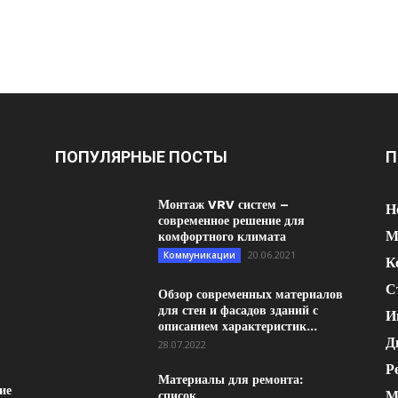
ПОПУЛЯРНЫЕ ПОСТЫ
П
Монтаж VRV систем –
Н
современное решение для
М
комфортного климата
20.06.2021
Коммуникации
К
С
Обзор современных материалов
для стен и фасадов зданий с
И
описанием характеристик...
Д
28.07.2022
Р
Материалы для ремонта:
ие
М
список