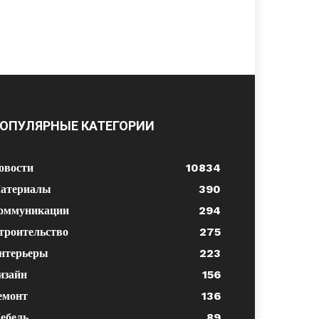
ОПУЛЯРНЫЕ КАТЕГОРИИ
овости
10834
атериалы
390
оммуникации
294
троительство
275
нтерьеры
223
изайн
156
емонт
136
ебель
89