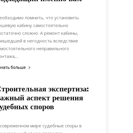
05.08.2017
0
Дизайн
еобходимо помнить, что установить
ушевую кабину самостоятельно
остаточно сложно. А ремонт кабины,
ришедшей в негодность вследствие
амостоятельного неправильного
нтажа,...
знать больше
троительная экспертиза:
ажный аспект решения
удебных споров
22.11.2021
0
Строительство
 современном мире судебные споры в