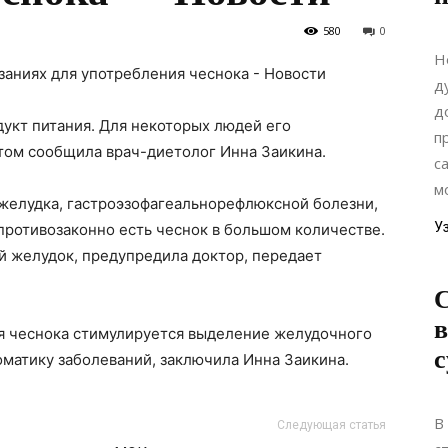
580
0
Н
д
д
укт питания. Для некоторых людей его
п
том сообщила врач-диетолог Инна Заикина.
с
мо
желудка, гастроэзофагеальнорефлюксной болезни,
У
противозаконно есть чеснок в большом количестве.
й желудок, предупредила доктор, передает
С
в
ния чеснока стимулируется выделение желудочного
с
оматику заболеваний, заключила Инна Заикина.
В
Следующая статья