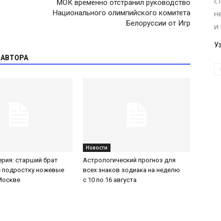
с
МОК временно отстранил руководство
Национального олимпийского комитета
н
Белоруссии от Игр
и
У
 АВТОРА
Новости
ерия: старший брат
Астрологический прогноз для
с подростку ножевые
всех знаков зодиака на неделю
Москве
с 10 по 16 августа