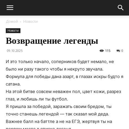
Домой
Новости
Новости
Возвращение легенды
09.10.2025
115
0
И это только начало, соперников будет немало, не
было ни разу такого чтобы я некруто звучала.
Формула для победы дана азарт, в глазах искры будто я
сатана.
На этой битве совсем неважен пол, цвет кожи, разрез
глаз, и любишь ли ты футбол.
Я пришла за победой, заражать своим бредом, ты
точно станешь легендой — так сказал мой деда.
Важнее балл на баттле а не на ЕГЭ, жертвуя ты на
первом месте в списке легенд.