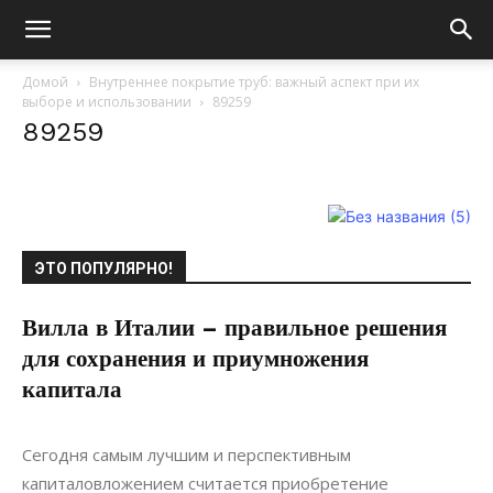
Домой
Внутреннее покрытие труб: важный аспект при их
выборе и использовании
89259
89259
ЭТО ПОПУЛЯРНО!
Вилла в Италии – правильное решения
для сохранения и приумножения
капитала
17.08.2017
0
Недвижимость
Сегодня самым лучшим и перспективным
капиталовложением считается приобретение