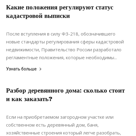
Какие положения регулируют статус
кадастровой выписки
31.08.2018
0
Строительство
После вступления в силу ФЗ-218, обозначившего
новые стандарты регулирования сферы кадастровой
недвижимости, Правительство России разработало
регламентные положения, которые необходимы...
Узнать больше
Разбор деревянного дома: сколько стоит
и как заказать?
09.05.2020
0
Недвижимость
Если на приобретаемом загородном участке или
собственном есть деревянный дом, баня,
хозяйственные строения который легче разобрать,